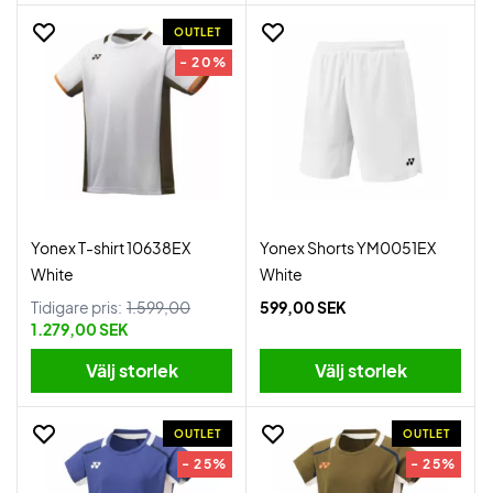
OUTLET
- 20%
Yonex T-shirt 10638EX
Yonex Shorts YM0051EX
White
White
Tidigare pris:
1.599,00
599,00 SEK
1.279,00 SEK
Välj storlek
Välj storlek
OUTLET
OUTLET
- 25%
- 25%