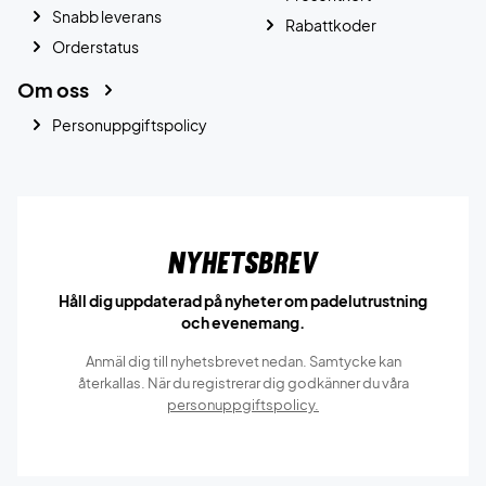
Snabb leverans
Rabattkoder
Orderstatus
Om oss
Personuppgiftspolicy
Nyhetsbrev
Håll dig uppdaterad på nyheter om padelutrustning
och evenemang.
Anmäl dig till nyhetsbrevet nedan. Samtycke kan
återkallas. När du registrerar dig godkänner du våra
personuppgiftspolicy.