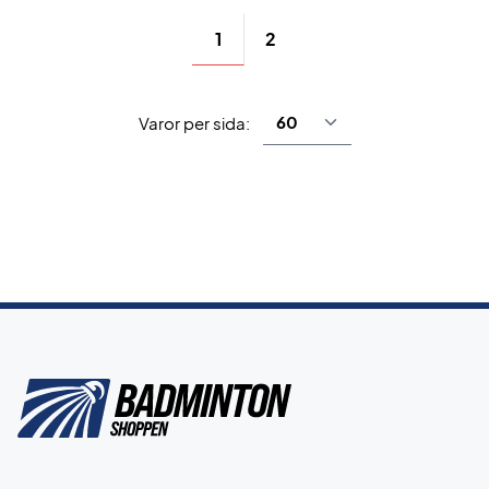
1
2
Varor per sida: