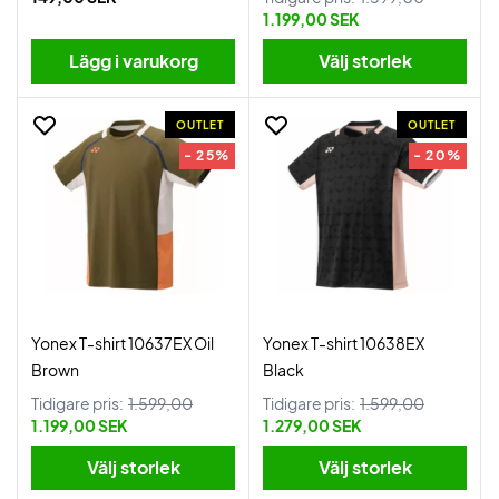
1.199,00 SEK
Lägg i varukorg
Välj storlek
OUTLET
OUTLET
- 25%
- 20%
Yonex T-shirt 10637EX Oil
Yonex T-shirt 10638EX
Brown
Black
Tidigare pris:
1.599,00
Tidigare pris:
1.599,00
1.199,00 SEK
1.279,00 SEK
Välj storlek
Välj storlek