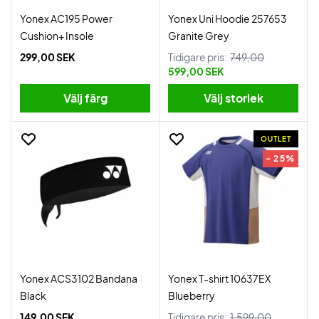
Yonex AC195 Power
Yonex Uni Hoodie 257653
Cushion+ Insole
Granite Grey
299,00 SEK
Tidigare pris:
749,00
599,00 SEK
Välj färg
Välj storlek
OUTLET
- 25%
Yonex ACS3102 Bandana
Yonex T-shirt 10637EX
Black
Blueberry
149,00 SEK
Tidigare pris:
1.599,00