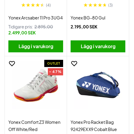
(4)
(3)
Yonex Arcsaber 11 Pro 3UG4
Yonex BG-80 Gul
Tidigare pris:
2.895,00
2.195,00 SEK
2.499,00 SEK
Lägg i varukorg
Lägg i varukorg
OUTLET
- 47%
Yonex Comfort Z3 Women
Yonex Pro Racket Bag
Off White/Red
92429EX X9 Cobalt Blue