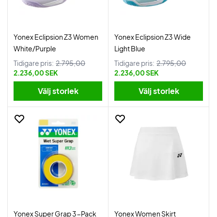
Yonex Eclipsion Z3 Women
Yonex Eclipsion Z3 Wide
White/Purple
Light Blue
Tidigare pris:
2.795,00
Tidigare pris:
2.795,00
2.236,00 SEK
2.236,00 SEK
Välj storlek
Välj storlek
Yonex Super Grap 3-Pack
Yonex Women Skirt