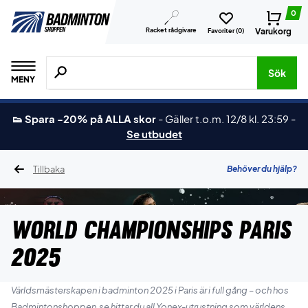
0
Racket rådgivare
Varukorg
Favoriter (
0
)
Sök efter produkter, märken osv.
Sök
MENY
👟 Spara -20% på ALLA skor
-
Gäller t.o.m. 12/8 kl. 23:59
-
Se utbudet
Tillbaka
Behöver du hjälp?
World Championships Paris
2025
Världsmästerskapen i badminton 2025 i Paris är i full gång – och hos
Badmintonshoppen.se hittar du all Yonex-utrustning som världens