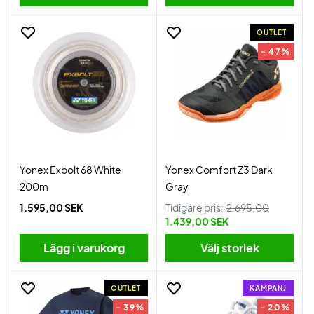
OUTLET
- 47%
Yonex Exbolt 68 White
Yonex Comfort Z3 Dark
200m
Gray
1.595,00 SEK
Tidigare pris:
2.695,00
1.439,00 SEK
Lägg i varukorg
Välj storlek
OUTLET
KAMPANJ
- 39%
- 20%