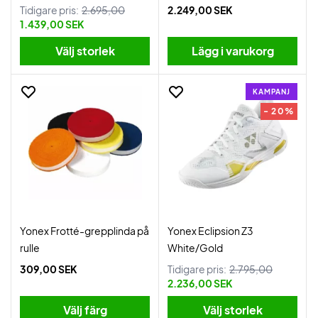
Tidigare pris:
2.695,00
2.249,00 SEK
1.439,00 SEK
Välj storlek
Lägg i varukorg
KAMPANJ
- 20%
Yonex Frotté-grepplinda på
Yonex Eclipsion Z3
rulle
White/Gold
309,00 SEK
Tidigare pris:
2.795,00
2.236,00 SEK
Välj färg
Välj storlek