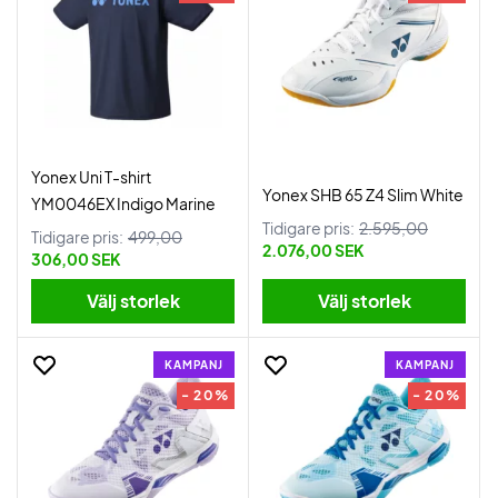
Yonex Uni T-shirt
Yonex SHB 65 Z4 Slim White
YM0046EX Indigo Marine
Tidigare pris:
2.595,00
Tidigare pris:
499,00
2.076,00 SEK
306,00 SEK
Välj storlek
Välj storlek
KAMPANJ
KAMPANJ
- 20%
- 20%