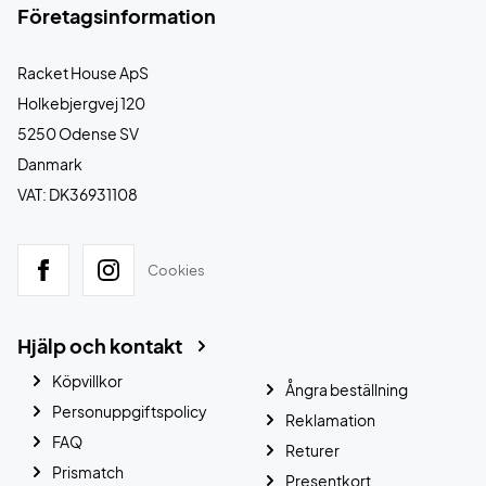
Företagsinformation
Racket House ApS
Holkebjergvej 120
5250 Odense SV
Danmark
VAT: DK36931108
Cookies
Hjälp och kontakt
Köpvillkor
Ångra beställning
Personuppgiftspolicy
Reklamation
FAQ
Returer
Prismatch
Presentkort