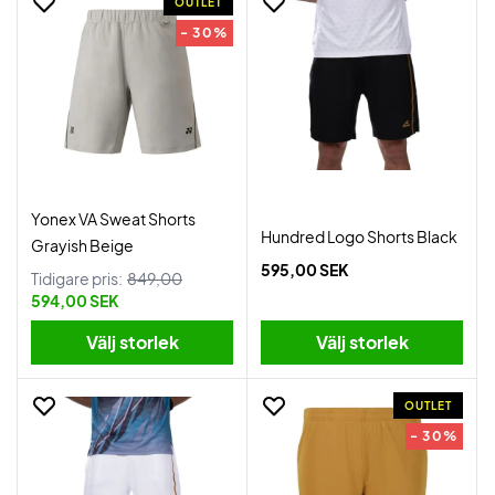
OUTLET
- 30%
Yonex VA Sweat Shorts
Hundred Logo Shorts Black
Grayish Beige
595,00 SEK
Tidigare pris:
849,00
594,00 SEK
Välj storlek
Välj storlek
OUTLET
- 30%