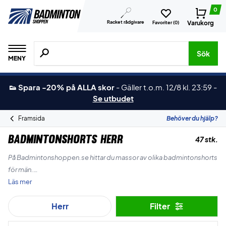
0
Racket rådgivare
Varukorg
Favoriter (
0
)
Sök efter produkter, märken osv.
Sök
MENY
👟 Spara -20% på ALLA skor
-
Gäller t.o.m. 12/8 kl. 23:59
-
Se utbudet
Framsida
Behöver du hjälp?
Badmintonshorts Herr
47 stk.
På Badmintonshoppen.se hittar du massor av olika badmintonshorts
för män.
Läs mer
Vi har de ledande varumärkena som Yonex, Forza och RSL och vi har
Herr
Filter
både specialerbjudanden och de mest populära
badmintonshortsen i härlig kvalitet.