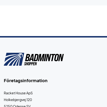
Företagsinformation
Racket House ApS
Holkebjergvej 120
5250 Odense SV