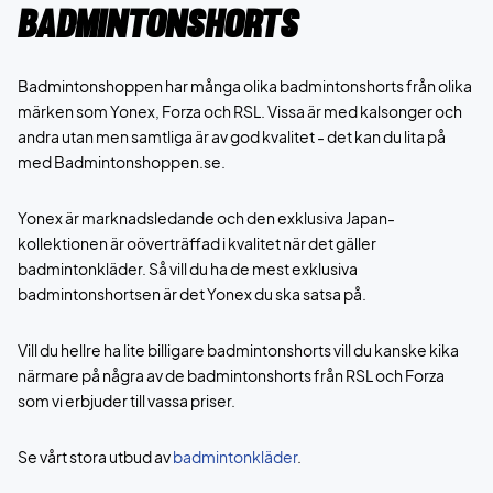
Badmintonshorts
Badmintonshoppen har många olika badmintonshorts från olika
märken som Yonex, Forza och RSL. Vissa är med kalsonger och
andra utan men samtliga är av god kvalitet - det kan du lita på
med Badmintonshoppen.se.
Yonex är marknadsledande och den exklusiva Japan-
kollektionen är oöverträffad i kvalitet när det gäller
badmintonkläder. Så vill du ha de mest exklusiva
badmintonshortsen är det Yonex du ska satsa på.
Vill du hellre ha lite billigare badmintonshorts vill du kanske kika
närmare på några av de badmintonshorts från RSL och Forza
som vi erbjuder till vassa priser.
Se vårt stora utbud av
badmintonkläder
.