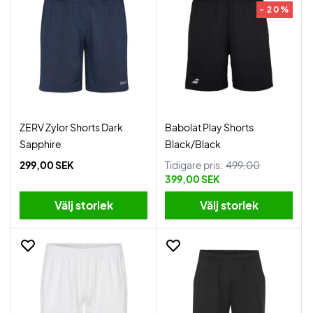
- 20%
ZERV Zylor Shorts Dark
Babolat Play Shorts
Sapphire
Black/Black
299,00 SEK
Tidigare pris:
499,00
399,00 SEK
Välj storlek
Välj storlek