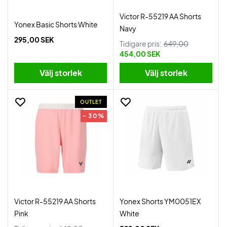
Victor R-55219 AA Shorts
Yonex Basic Shorts White
Navy
295,00 SEK
Tidigare pris:
649,00
454,00 SEK
Välj storlek
Välj storlek
OUTLET
- 30%
Victor R-55219 AA Shorts
Yonex Shorts YM0051EX
Pink
White