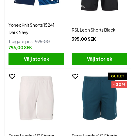
Yonex Knit Shorts 15241
RSL Leon Shorts Black
Dark Navy
395,00 SEK
Tidigare pris:
995,00
796,00 SEK
Välj storlek
Välj storlek
OUTLET
- 30%
Forza Landos V2 Shorts
Forza Landos V2 Shorts