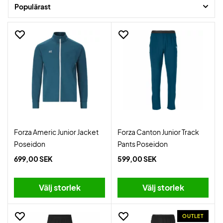
Vi har det största och finaste utbudet och vi levererar blixtsnabbt.
Populärast
Forza Americ Junior Jacket
Forza Canton Junior Track
Poseidon
Pants Poseidon
699,00 SEK
599,00 SEK
Välj storlek
Välj storlek
OUTLET