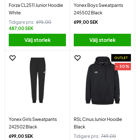
Forza CL2511 Junior Hoodie
Yonex Boys Sweatpants
White
245502 Black
Tidigare pris:
695,00
699,00 SEK
487,00 SEK
Välj storlek
Välj storlek
OUTLET
- 30%
Yonex Girls Sweatpants
RSL Cinus Junior Hoodie
242502 Black
Black
699,00 SEK
Tidigare pris:
749,00