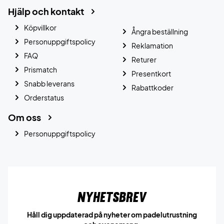
Hjälp och kontakt
Köpvillkor
Ångra beställning
Personuppgiftspolicy
Reklamation
FAQ
Returer
Prismatch
Presentkort
Snabb leverans
Rabattkoder
Orderstatus
Om oss
Personuppgiftspolicy
Nyhetsbrev
Håll dig uppdaterad på nyheter om padelutrustning