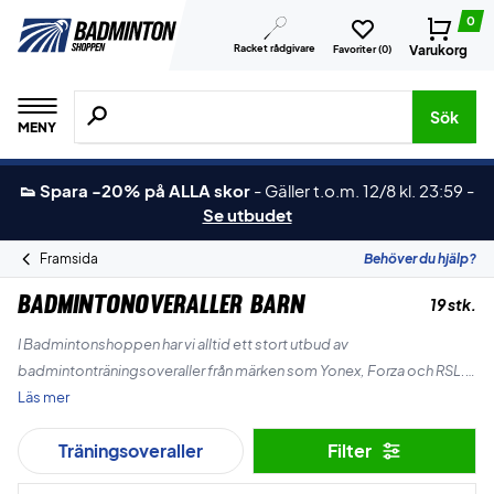
0
Racket rådgivare
Varukorg
Favoriter (
0
)
Sök efter produkter, märken osv.
Sök
MENY
👟 Spara -20% på ALLA skor
-
Gäller t.o.m. 12/8 kl. 23:59
-
Se utbudet
Framsida
Behöver du hjälp?
Badmintonoveraller Barn
19 stk.
I Badmintonshoppen har vi alltid ett stort utbud av
badmintonträningsoveraller från märken som Yonex, Forza och RSL.
Läs mer
Klä ditt barn i badmintonträningsoverall av hög kvalitet till skarpa
Träningsoveraller
Filter
priser.