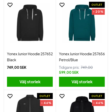
OUTLET
- 20%
Yonex Junior Hoodie 257652
Yonex Junior Hoodie 257656
Black
Petrol/Blue
749,00 SEK
Tidigare pris:
749,00
599,00 SEK
Välj storlek
Välj storlek
OUTLET
OUTLET
- 46%
- 46%