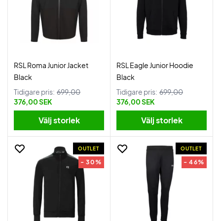
RSL Roma Junior Jacket
RSL Eagle Junior Hoodie
Black
Black
Tidigare pris:
699,00
Tidigare pris:
699,00
376,00 SEK
376,00 SEK
Välj storlek
Välj storlek
OUTLET
OUTLET
- 30%
- 46%