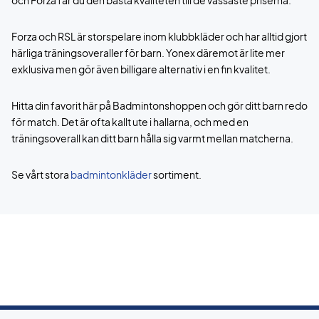
och Forza får du den bästa kvaliteten till de vassaste priserna.
Forza och RSL är storspelare inom klubbkläder och har alltid gjort
härliga träningsoveraller för barn. Yonex däremot är lite mer
exklusiva men gör även billigare alternativ i en fin kvalitet.
Hitta din favorit här på Badmintonshoppen och gör ditt barn redo
för match. Det är ofta kallt ute i hallarna, och med en
träningsoverall kan ditt barn hålla sig varmt mellan matcherna.
Se vårt stora
badmintonkläder
sortiment.