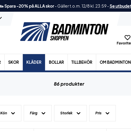
👟 Spara -20% på ALLA skor
-
Gäller t.o.m. 12/8 kl. 23:59
-
Se utbude
Favoriter
R
SKOR
KLÄDER
BOLLAR
TILLBEHÖR
OM BADMINTON
86 produkter
Kön
Färg
Storlek
Pris