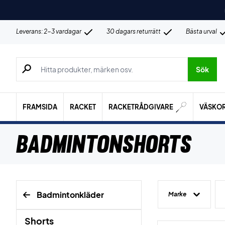
Leverans: 2-3 vardagar
30 dagars returrätt
Bästa urval
Sök efter produkter, märken osv.
Sök
FRAMSIDA
RACKET
RACKETRÅDGIVARE
VÄSKO
Badmintonshorts
Badmintonkläder
Marke
Shorts