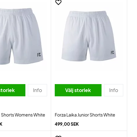
storlek
Info
Välj storlek
Info
a Shorts Womens White
Forza Laika Junior Shorts White
EK
499,00 SEK