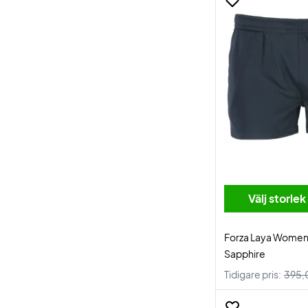
Välj storlek
Forza Laya Women
Sapphire
Tidigare pris:
395,