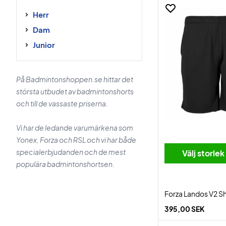
Herr
Dam
Junior
På Badmintonshoppen.se hittar det
största utbudet av badmintonshorts
och till de vassaste priserna.
Vi har de ledande varumärkena som
Yonex, Forza och RSL och vi har både
specialerbjudanden och de mest
Välj storlek
populära badmintonshortsen.
Forza Landos V2 Sh
395,00 SEK