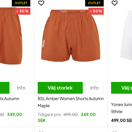
OUTLET
OUTLET
- 30%
- 30%
Info
Välj storlek
Info
Välj 
ts Autumn
RSL Amber Women Shorts Autumn
Yonex Juni
Maple
White
00
349,00
Tidigare pris:
499,00
349,00
SEK
499,00 S