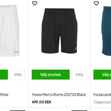
Info
Välj storlek
Info
Välj 
 White
Yonex Men's Shorts 225702 Black
Forza Land
499,00 SEK
Tidigare pr