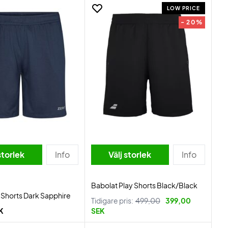
LOW PRICE
- 20%
storlek
Info
Välj storlek
Info
Babolat Play Shorts Black/Black
 Shorts Dark Sapphire
Tidigare pris:
499,00
399,00
K
SEK