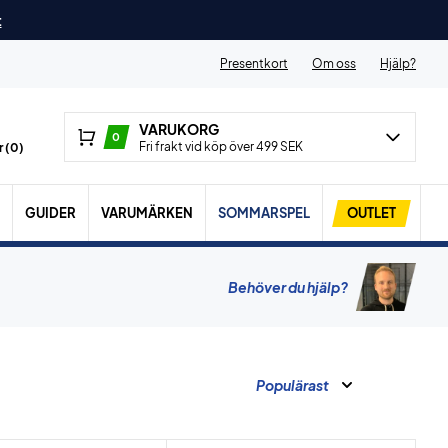
t
Presentkort
Om oss
Hjälp?
VARUKORG
0
Fri frakt vid köp över 499 SEK
 (
0
)
GUIDER
VARUMÄRKEN
SOMMARSPEL
OUTLET
Behöver du hjälp?
Populärast