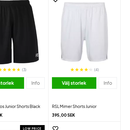
(3)
(4)
storlek
Info
Välj storlek
Info
os Junior Shorts Black
RSL Mimer Shorts Junior
EK
395,00 SEK
LOW PRICE