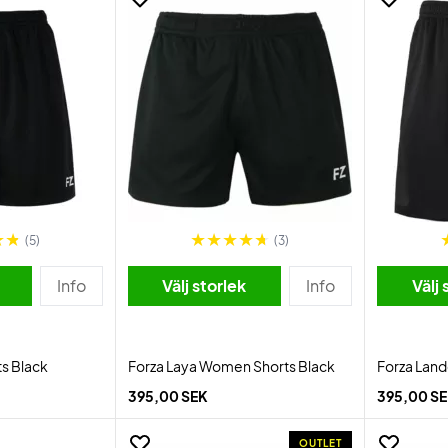
(5)
(3)
Info
Välj storlek
Info
Välj 
ts Black
Forza Laya Women Shorts Black
Forza Land
395,00 SEK
395,00 S
OUTLET