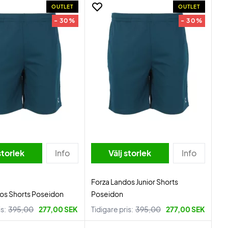
OUTLET
OUTLET
- 30%
- 30%
storlek
Info
Välj storlek
Info
Forza Landos Junior Shorts
os Shorts Poseidon
Poseidon
is:
395,00
277,00 SEK
Tidigare pris:
395,00
277,00 SEK