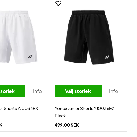
storlek
Info
Välj storlek
Info
or Shorts YJ0036EX
Yonex Junior Shorts YJ0036EX
Black
EK
499,00 SEK