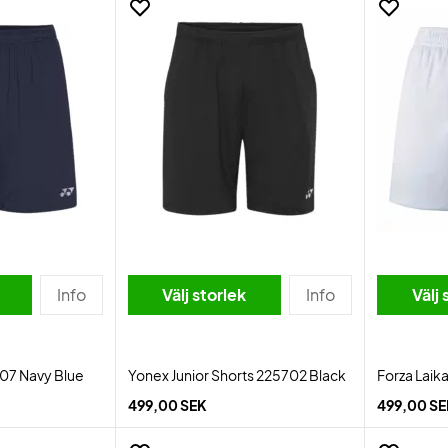
Info
Välj storlek
Info
Välj 
07 Navy Blue
Yonex Junior Shorts 225702 Black
Forza Laik
499,00 SEK
499,00 S