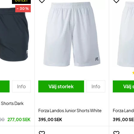
OUTLET
- 30%
Info
Välj storlek
Info
Välj 
 Shorts Dark
Forza Landos Junior Shorts White
Forza Land
00
277,00 SEK
395,00 SEK
395,00 S