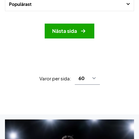
Populärast
Nästa sida
Varor per sida: