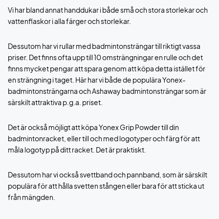
Vi har bland annat handdukar i både små och stora storlekar och
vattenflaskor i alla färger och storlekar.
Dessutom har vi rullar med badmintonsträngar till riktigt vassa
priser. Det finns ofta upp till 10 omsträngningar en rulle och det
finns mycket pengar att spara genom att köpa detta istället för
en strängning i taget. Här har vi både de populära Yonex-
badmintonsträngarna och Ashaway badmintonsträngar som är
särskilt attraktiva p.g.a. priset.
Det är också möjligt att köpa Yonex Grip Powder till din
badmintonracket, eller till och med logotyper och färg för att
måla logotyp på ditt racket. Det är praktiskt.
Dessutom har vi också svettband och pannband, som är särskilt
populära för att hålla svetten stången eller bara för att sticka ut
från mängden.