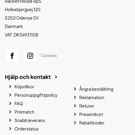
Racket House ApS
Holkebjergvej 120
5250 Odense SV
Danmark
VAT: DK36931108
Cookies
Hjälp och kontakt
Köpvillkor
Ångra beställning
Personuppgiftspolicy
Reklamation
FAQ
Returer
Prismatch
Presentkort
Snabb leverans
Rabattkoder
Orderstatus