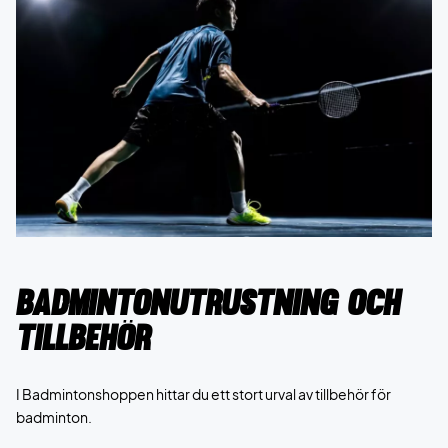
Badmintonutrustning och
tillbehör
I Badmintonshoppen hittar du ett stort urval av tillbehör för
badminton.