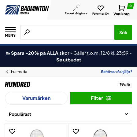
0
Racket rådgivare
Varukorg
Favoriter (
0
)
Sök efter produkter, märken osv.
Sök
MENY
👟 Spara -20% på ALLA skor
-
Gäller t.o.m. 12/8 kl. 23:59
-
Se utbudet
Framsida
Behöver du hjälp?
Hundred
19 stk.
Varumärken
Filter
Populärast