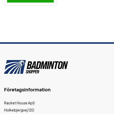
Företagsinformation
Racket House ApS
Holkebjergvej 120