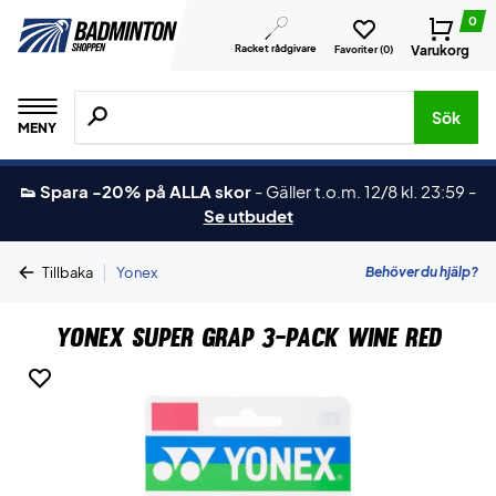
0
Racket rådgivare
Varukorg
Favoriter (
0
)
Sök efter produkter, märken osv.
Sök
MENY
👟 Spara -20% på ALLA skor
-
Gäller t.o.m. 12/8 kl. 23:59
-
Se utbudet
|
Behöver du hjälp?
Tillbaka
Yonex
Yonex Super Grap 3-Pack Wine Red