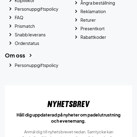
Köpvillkor
Ångra beställning
Personuppgiftspolicy
Reklamation
FAQ
Returer
Prismatch
Presentkort
Snabb leverans
Rabattkoder
Orderstatus
Om oss
Personuppgiftspolicy
Nyhetsbrev
Håll dig uppdaterad på nyheter om padelutrustning
och evenemang.
Anmäl dig till nyhetsbrevet nedan. Samtycke kan