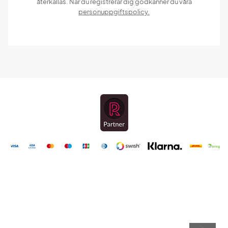
återkallas. När du registrerar dig godkänner du våra
personuppgiftspolicy.