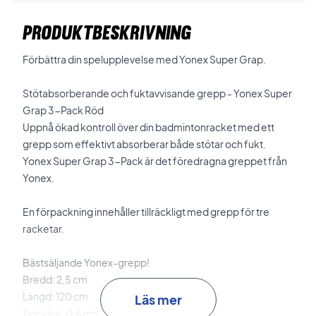
PRODUKTBESKRIVNING
Förbättra din spelupplevelse med Yonex Super Grap.
Stötabsorberande och fuktavvisande grepp - Yonex Super
Grap 3-Pack Röd
Uppnå ökad kontroll över din badmintonracket med ett
grepp som effektivt absorberar både stötar och fukt.
Yonex Super Grap 3-Pack är det föredragna greppet från
Yonex.
En förpackning innehåller tillräckligt med grepp för tre
racketar.
Bästsäljande Yonex-grepp!
Bredd: 2,5 cm
Längd: 120 cm
Läs mer
Tjocklek: 0,6 cm