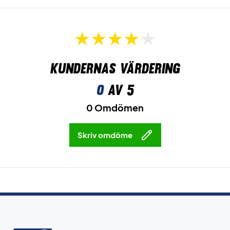
Kundernas värdering
0
av 5
0 Omdömen
Skriv omdöme