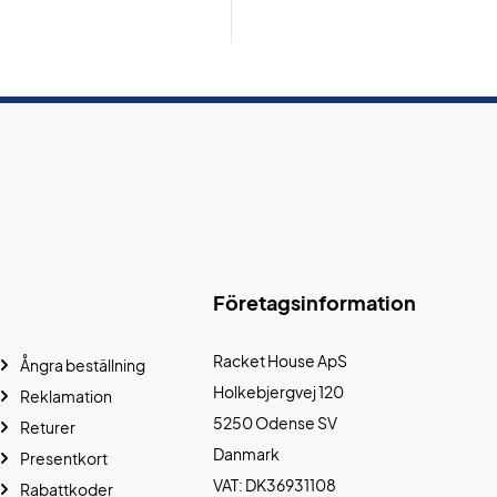
Företagsinformation
Racket House ApS
Ångra beställning
Holkebjergvej 120
Reklamation
5250 Odense SV
Returer
Danmark
Presentkort
VAT: DK36931108
Rabattkoder