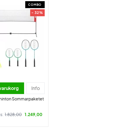
COMBO
- 32%
 varukorg
Info
minton Sommarpaketet
is:
1.828,00
1.249,00