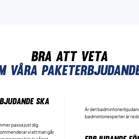
bra att veta
m våra paketerbjudand
RBJUDANDE SKA
Är det badmintonerbjudande 
badmintonexperter är redo 
ommer passa just dig.
ommenderar vi att man går