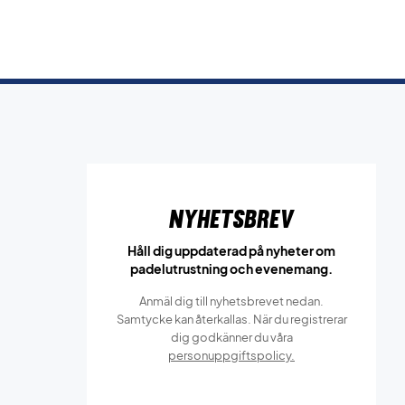
Nyhetsbrev
Håll dig uppdaterad på nyheter om
padelutrustning och evenemang.
Anmäl dig till nyhetsbrevet nedan.
Samtycke kan återkallas. När du registrerar
dig godkänner du våra
personuppgiftspolicy.