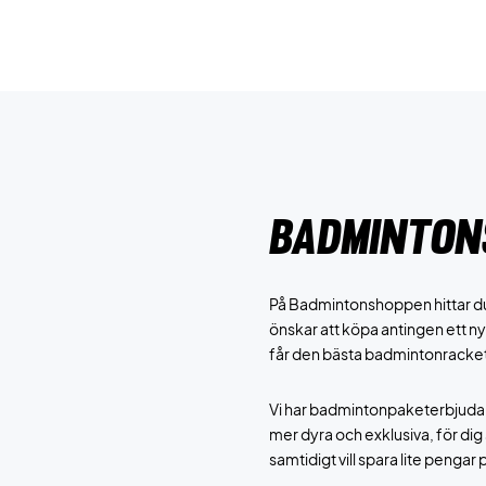
Badminton
På Badmintonshoppen hittar du
önskar att köpa antingen ett n
får den bästa badmintonracke
Vi har badmintonpaketerbjudande 
mer dyra och exklusiva, för dig 
samtidigt vill spara lite pengar 