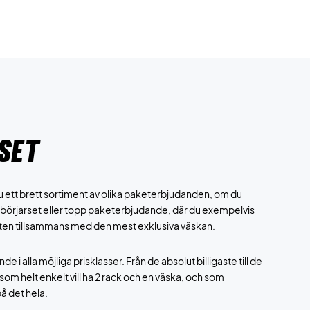
set
 ett brett sortiment av olika paketerbjudanden, om du
ybörjarset eller topp paketerbjudande, där du exempelvis
ten tillsammans med den mest exklusiva väskan.
i alla möjliga prisklasser. Från de absolut billigaste till de
som helt enkelt vill ha 2 rack och en väska, och som
på det hela.