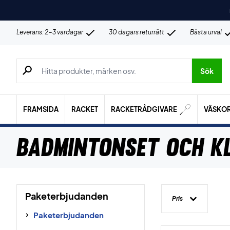
Leverans: 2-3 vardagar
30 dagars returrätt
Bästa urval
Sök efter produkter, märken osv.
Sök
FRAMSIDA
RACKET
RACKETRÅDGIVARE
VÄSKO
Badmintonset och k
Paketerbjudanden
Pris
Paketerbjudanden