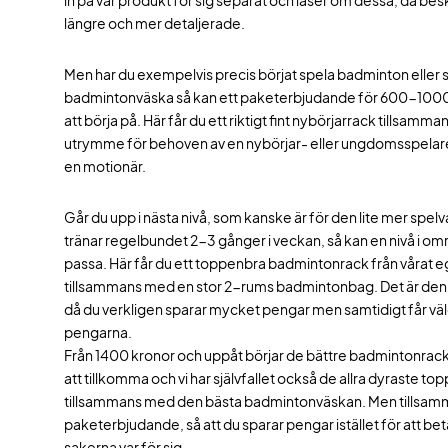
in på var produkt för sig separat och läser om dessa, då bes
längre och mer detaljerade.
Men har du exempelvis precis börjat spela badminton eller ska
badmintonväska så kan ett paketerbjudande för 600-1000 k
att börja på. Här får du ett riktigt fint nybörjarrack tillsam
utrymme för behoven av en nybörjar- eller ungdomsspelare 
en motionär.
Går du upp i nästa nivå, som kanske är för den lite mer spel
tränar regelbundet 2-3 gånger i veckan, så kan en nivå i 
passa. Här får du ett toppenbra badmintonrack från vårat 
tillsammans med en stor 2-rums badmintonbag. Det är denn
då du verkligen sparar mycket pengar men samtidigt får väl
pengarna.
Från 1400 kronor och uppåt börjar de bättre badmintonrac
att tillkomma och vi har självfallet också de allra dyraste t
tillsammans med den bästa badmintonväskan. Men tillsamma
paketerbjudande, så att du sparar pengar istället för att be
sakerna var för sig.