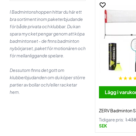
I Badmintonshoppen hittar du här ett
bra sortiment inom paketerbjudande
för både privata och klubbar. Du kan
spara mycket pengar genom att köpa
badmintonset - de finns badminton
nybörjarset, paket för motionären och
för mellanliggande spelare.
Dessutom finns det gott om
klubberbjudanden om du köper större
partier av bollar och/eller racketar
Lägg i varuko
hem.
ZERV Badminton 
Tidigare pris:
1.43
SEK