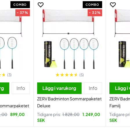
COMBO
COMBO
- 37%
- 32%
(3)
(5)
rg
Info
Lägg i varukorg
Info
Lägg i
ZERV Badminton Sommarpaketet
ZERV Bad
Sommarpaketet
Deluxe
Familj
8,00
899,00
Tidigare pris:
1.828,00
1.249,00
Tidigare pr
SEK
SEK