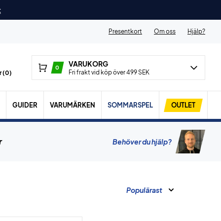
t
Presentkort
Om oss
Hjälp?
VARUKORG
0
Fri frakt vid köp över 499 SEK
 (
0
)
GUIDER
VARUMÄRKEN
SOMMARSPEL
OUTLET
r
Behöver du hjälp?
Populärast