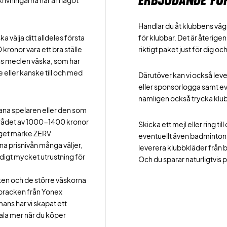
ERBJUDANDE FÖ
krivningarna här är något
Handlar du åt klubbens vägn
 välja ditt alldeles första
för klubbar. Det är återigen
ronor vara ett bra ställe
riktigt paket just för dig oc
mans med en väska, som har
eller kanske till och med
Därutöver kan vi också lev
eller sponsorlogga samt e
nämligen också trycka klu
vana spelaren eller den som
området av 1000-1400 kronor
Skicka ett mejl eller ring ti
eget märke ZERV
eventuellt även badmintonbol
a prisnivån många väljer,
leverera klubbkläder från 
digt mycket utrustning för
Och du sparar naturligtvis p
ken och de större väskorna
oppracken från Yonex
ns har vi skapat ett
tala mer när du köper