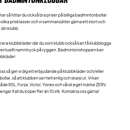
R BADMINTONKLUBBAR
ar så hittar du också bra priser på billiga badmintonbollar
 olika prisklasser och vi sammansätter gärna ett stort och
h din klubb.
erera klubbkläder där du som klubb också kan få klubblogga
ventuellt namntryck på ryggen. Badmintonshoppen kan
bbkläder.
ll oss så ger vi dig ett erbjudande på klubbkläder och/eller
lar, så att klubben ser helt enlig och skarp ut. Vi kan
både RSL, Forza, Victor, Yonex och vårat eget märke ZERV.
engar ifall du köper fler än 10 stk. Kontakta oss gärna!