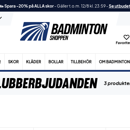
👟 Spara -20% på ALLA skor
-
Gäller t.o.m. 12/8 kl. 23:59
-
Se utbude
Favoriter
R
SKOR
KLÄDER
BOLLAR
TILLBEHÖR
OM BADMINTON
lubberbjudanden
3 produkte