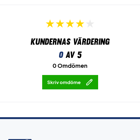
Kundernas värdering
0
av 5
0 Omdömen
Skriv omdöme