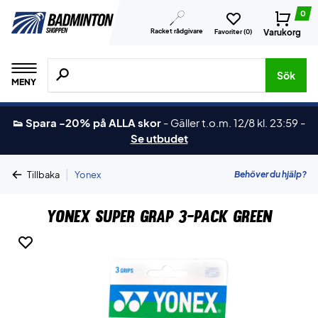
0
Racket rådgivare
Varukorg
Favoriter (
0
)
Sök efter produkter, märken osv.
Sök
MENY
👟 Spara -20% på ALLA skor
-
Gäller t.o.m. 12/8 kl. 23:59
-
Se utbudet
|
Behöver du hjälp?
Tillbaka
Yonex
Yonex Super Grap 3-Pack Green