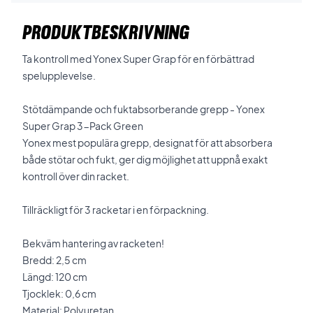
PRODUKTBESKRIVNING
Ta kontroll med Yonex Super Grap för en förbättrad
spelupplevelse.
Stötdämpande och fuktabsorberande grepp - Yonex
Super Grap 3-Pack Green
Yonex mest populära grepp, designat för att absorbera
både stötar och fukt, ger dig möjlighet att uppnå exakt
kontroll över din racket.
Tillräckligt för 3 racketar i en förpackning.
Bekväm hantering av racketen!
Bredd: 2,5 cm
Längd: 120 cm
Tjocklek: 0,6 cm
Material: Polyuretan