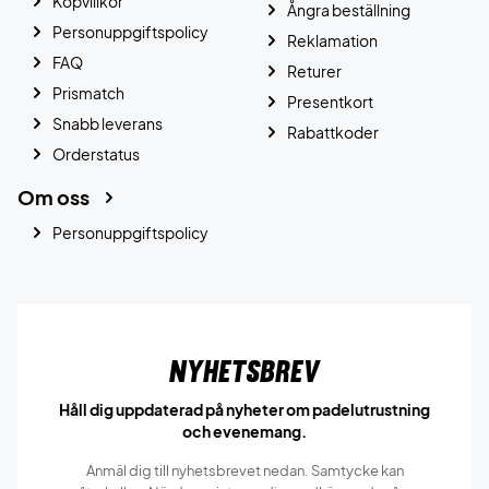
Köpvillkor
Ångra beställning
Personuppgiftspolicy
Reklamation
FAQ
Returer
Prismatch
Presentkort
Snabb leverans
Rabattkoder
Orderstatus
Om oss
Personuppgiftspolicy
Nyhetsbrev
Håll dig uppdaterad på nyheter om padelutrustning
och evenemang.
Anmäl dig till nyhetsbrevet nedan. Samtycke kan