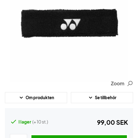
Zoom
Om produkten
Se tillbehör
99,00 SEK
I lager
(+ 10 st.)