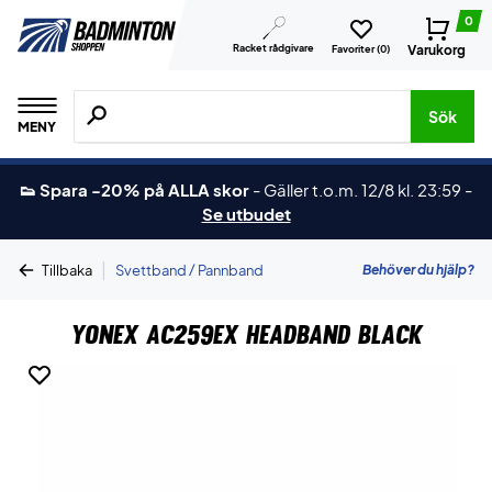
0
Racket rådgivare
Varukorg
Favoriter (
0
)
Sök efter produkter, märken osv.
Sök
MENY
👟 Spara -20% på ALLA skor
-
Gäller t.o.m. 12/8 kl. 23:59
-
Se utbudet
|
Behöver du hjälp?
Tillbaka
Svettband / Pannband
Yonex AC259EX Headband Black