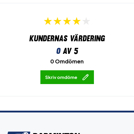
Kundernas värdering
0
av 5
0 Omdömen
Skriv omdöme