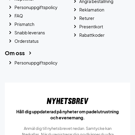
Ångra beställning
Personuppgiftspolicy
Reklamation
FAQ
Returer
Prismatch
Presentkort
Snabb leverans
Rabattkoder
Orderstatus
Om oss
Personuppgiftspolicy
Nyhetsbrev
Håll dig uppdaterad på nyheter om padelutrustning
och evenemang.
Anmäl dig till nyhetsbrevet nedan. Samtycke kan
återkallas. När du registrerar dig godkänner du våra