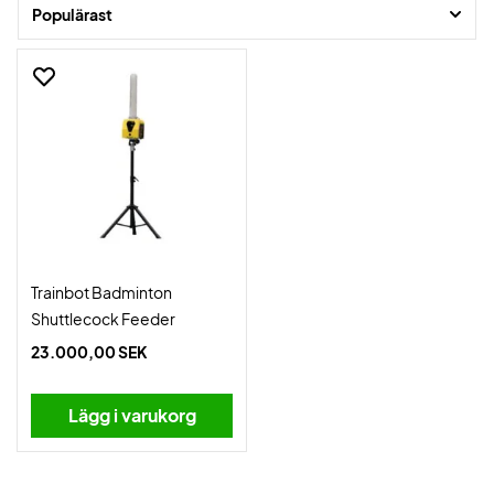
fler repetitioner och effektivare träning. Oavsett om du arbetar med
Populärast
grundslag, timing eller precision hjälper Trainbot dig att utveckla ditt
spel snabbare.
Trainbot Badminton
Shuttlecock Feeder
23.000,00 SEK
Lägg i varukorg