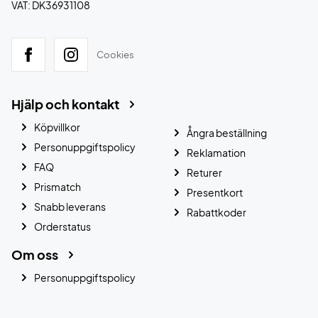
VAT: DK36931108
Cookies
Hjälp och kontakt
Köpvillkor
Ångra beställning
Personuppgiftspolicy
Reklamation
FAQ
Returer
Prismatch
Presentkort
Snabb leverans
Rabattkoder
Orderstatus
Om oss
Personuppgiftspolicy