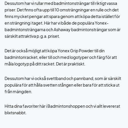
Dessutom har vi rullar med badmintonsträngar till riktigt vassa
priser. Det finns ofta upp till 10 omsträngningar en rulle och det
finns mycket pengar att spara genom att köpa detta istället för
en strängning i taget. Här har vi både de populära Yonex-
badmintonsträngarna och Ashaway badmintonsträngar som är
särskilt attraktiva p.g.a. priset.
Det är också möjligt att köpa Yonex Grip Powder till din
badmintonracket, eller till och med logotyper och färg för att
måla logotyp på ditt racket. Det är praktiskt.
Dessutom har vi också svettband och pannband, som är särskilt
populära för att hålla svetten stången eller bara för att sticka ut
från mängden.
Hitta dina favoriter här i Badmintonshoppen och vi allt levererat
blixtsnabbt.