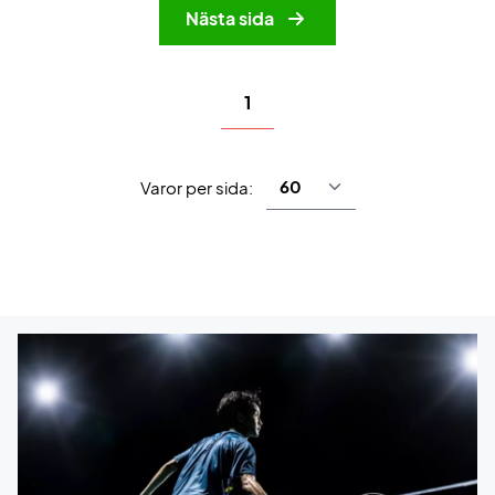
Nästa sida
1
Varor per sida: