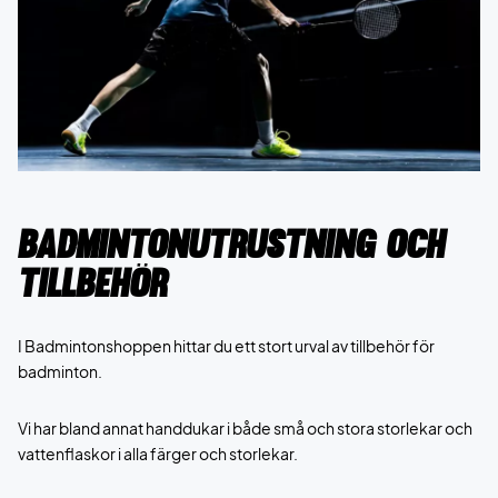
Badmintonutrustning och
tillbehör
I Badmintonshoppen hittar du ett stort urval av tillbehör för
badminton.
Vi har bland annat handdukar i både små och stora storlekar och
vattenflaskor i alla färger och storlekar.