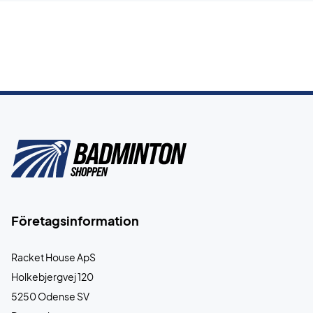
Företagsinformation
Racket House ApS
Holkebjergvej 120
5250 Odense SV