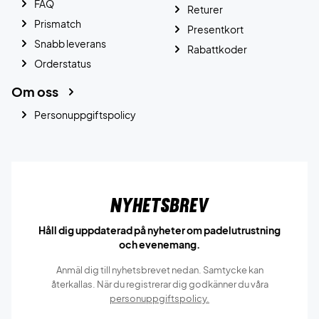
FAQ
Returer
Prismatch
Presentkort
Snabb leverans
Rabattkoder
Orderstatus
Om oss
Personuppgiftspolicy
Nyhetsbrev
Håll dig uppdaterad på nyheter om padelutrustning
och evenemang.
Anmäl dig till nyhetsbrevet nedan. Samtycke kan
återkallas. När du registrerar dig godkänner du våra
personuppgiftspolicy.