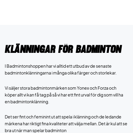
Klänningar för badminton
I Badmintonshoppen har vi alltid ett utbud av de senaste
badmintonklänningarna i många olika färger och storlekar.
Vi säljer stora badmintonmärken som Yonex och Forza och
köper allt vi kan få tag på så vi har ett fint urval för dig som vill ha
en badmintonklänning.
Det ser fint och feminint ut att spela i klänning och de ledande
märkena har riktigt fina kvaliteter att välja mellan. Det är kul att se
bra ut när man spelar badminton