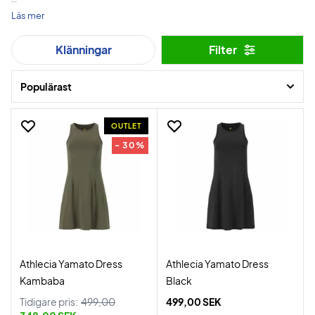
I Badmintonshoppen har vi alltid ett urval av olika
Läs mer
badmintonklänningar, särskilt från Yonex och Forza.
Klänningar
Filter
Hitta din favorit här på sidan!
Populärast
OUTLET
- 30%
Athlecia Yamato Dress
Athlecia Yamato Dress
Kambaba
Black
Tidigare pris:
499,00
499,00 SEK