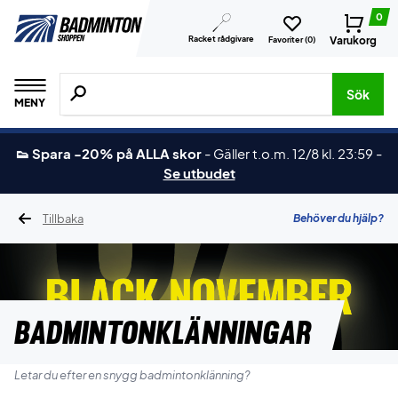
0
Racket rådgivare
Varukorg
Favoriter (
0
)
Sök efter produkter, märken osv.
Sök
MENY
👟 Spara -20% på ALLA skor
-
Gäller t.o.m. 12/8 kl. 23:59
-
Se utbudet
Tillbaka
Behöver du hjälp?
Badmintonklänningar
Letar du efter en snygg badmintonklänning?