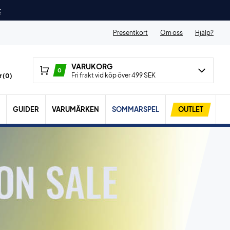
t
Presentkort
Om oss
Hjälp?
VARUKORG
0
Fri frakt vid köp över 499 SEK
 (
0
)
GUIDER
VARUMÄRKEN
SOMMARSPEL
OUTLET