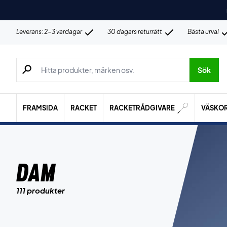
Leverans: 2-3 vardagar
30 dagars returrätt
Bästa urval
Sök efter produkter, märken osv.
Sök
FRAMSIDA
RACKET
RACKETRÅDGIVARE
VÄSKO
Dam
111 produkter