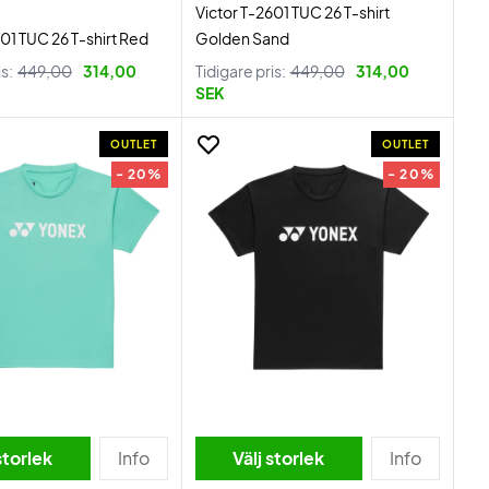
Victor T-2601 TUC 26 T-shirt
601 TUC 26 T-shirt Red
Golden Sand
is:
449,00
314,00
Tidigare pris:
449,00
314,00
SEK
OUTLET
OUTLET
- 20%
- 20%
storlek
Info
Välj storlek
Info