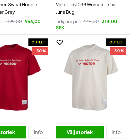
men Sweat Hoodie
Victor T-51038 Women T-shirt
er Grey
June Bug
is:
1.199,00
956,00
Tidigare pris:
449,00
314,00
SEK
OUTLET
OUTLET
- 30%
- 30%
storlek
Info
Välj storlek
Info