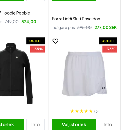
f Hoodie Pebble
Forza Liddi Skirt Poseidon
is:
749,00
524,00
Tidigare pris:
395,00
277,00 SEK
OUTLET
OUTLET
- 35%
- 35%
(3)
storlek
Info
Välj storlek
Info