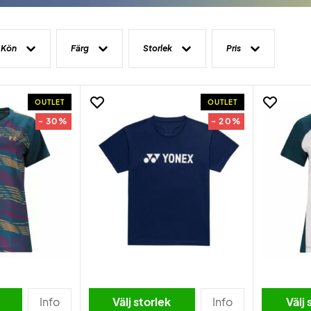
Kön
Färg
Storlek
Pris
OUTLET
OUTLET
- 30%
- 20%
Info
Välj storlek
Info
Välj 