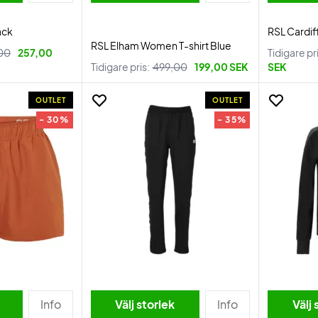
ack
RSL Cardif
RSL Elham Women T-shirt Blue
00
257,00
Tidigare pr
Tidigare pris:
499,00
199,00 SEK
SEK
OUTLET
OUTLET
- 30%
- 35%
Info
Välj storlek
Info
Välj 