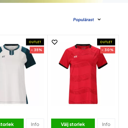
Populärast
OUTLET
OUTLET
- 35%
- 30%
storlek
Info
Välj storlek
Info