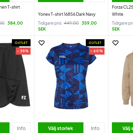
en T-shirt
Forza CL2
Yonex T-shirt 16856 Dark Navy
White
00
384,00
Tidigare pris:
449,00
359,00
Tidigare pr
SEK
SEK
OUTLET
OUTLET
- 35%
- 60%
Info
Välj storlek
Info
Välj 