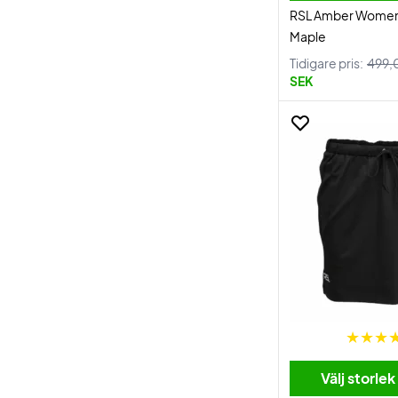
RSL Amber Women
Maple
Tidigare pris:
499,
SEK
Välj storlek