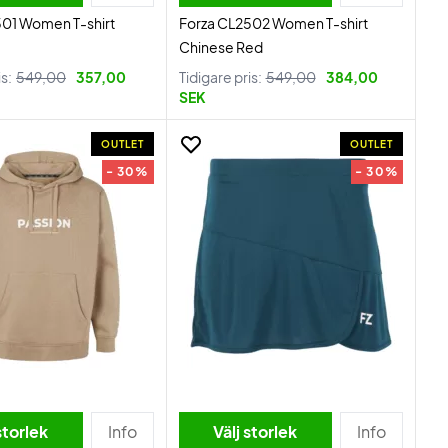
501 Women T-shirt
Forza CL2502 Women T-shirt
Chinese Red
is:
549,00
357,00
Tidigare pris:
549,00
384,00
SEK
OUTLET
OUTLET
- 30%
- 30%
storlek
Info
Välj storlek
Info