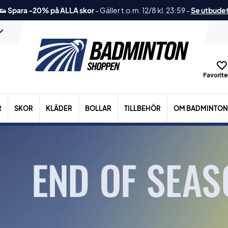
👟 Spara -20% på ALLA skor
-
Gäller t.o.m. 12/8 kl. 23:59
-
Se utbude
Favoriter
R
SKOR
KLÄDER
BOLLAR
TILLBEHÖR
OM BADMINTON