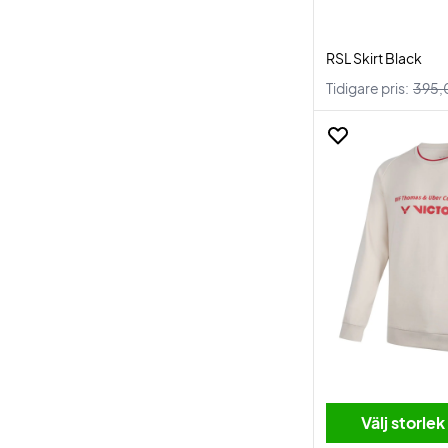
RSL Skirt Black
Tidigare pris:
395,
Välj storlek