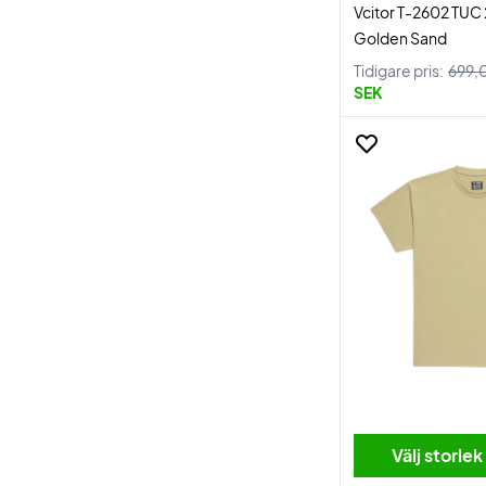
Vcitor T-2602 TUC 
Golden Sand
Tidigare pris:
699,
SEK
Välj storlek