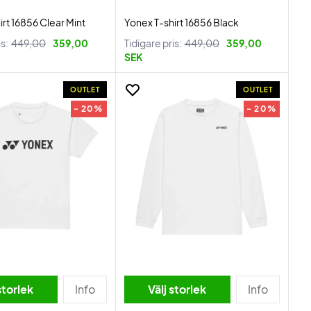
irt 16856 Clear Mint
Yonex T-shirt 16856 Black
is:
449,00
359,00
Tidigare pris:
449,00
359,00
SEK
OUTLET
OUTLET
- 20%
- 20%
storlek
Info
Välj storlek
Info