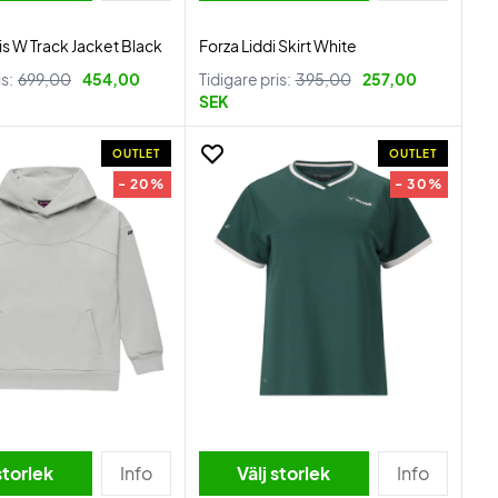
is W Track Jacket Black
Forza Liddi Skirt White
is:
699,00
454,00
Tidigare pris:
395,00
257,00
SEK
OUTLET
OUTLET
- 20%
- 30%
storlek
Info
Välj storlek
Info