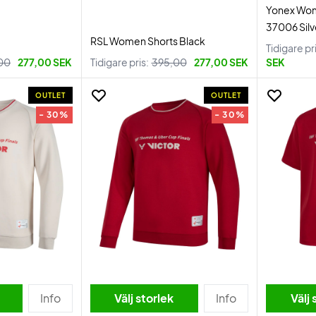
Yonex Wo
37006 Silv
RSL Women Shorts Black
Tidigare pr
00
277,00 SEK
Tidigare pris:
395,00
277,00 SEK
SEK
OUTLET
OUTLET
- 30%
- 30%
Info
Välj storlek
Info
Välj 