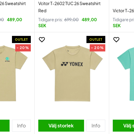
26 Sweatshirt
Vcitor T-2602 TUC 26 Sweatshirt
Red
Victor T-2
00
489,00
Tidigare pris:
699,00
489,00
Tidigare pr
SEK
SEK
OUTLET
OUTLET
- 20%
- 20%
Info
Välj storlek
Info
Välj 