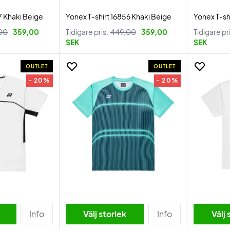
7 Khaki Beige
Yonex T-shirt 16856 Khaki Beige
Yonex T-sh
00
359,00
Tidigare pris:
449,00
359,00
Tidigare pr
SEK
SEK
OUTLET
OUTLET
- 20%
- 20%
Info
Välj storlek
Info
Välj 