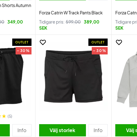
 Shorts Autumn
Forza Catrin W Track Pants Black
Forza Catn
00
349,00
Tidigare pris:
599,00
389,00
Tidigare pr
SEK
SEK
OUTLET
OUTLET
- 30%
- 30%
(5)
Info
Välj storlek
Info
Välj 