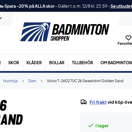
👟 Spara -20% på ALLA skor
-
Gäller t.o.m. 12/8 kl. 23:59
-
Se utbude
Favoriter
R
SKOR
KLÄDER
BOLLAR
TILLBEHÖR
OM BADMINTON
Huvtröja
Dam
Vcitor T-2602 TUC 26 Sweatshirt Golden Sand
26
Fri frakt
vid köp öve
Sand
I lager