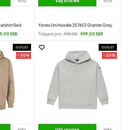
Info
Välj storlek
Info
atshirt Red
Yonex Uni Hoodie 257653 Granite Grey
9,00 SEK
Tidigare pris:
749,00
599,00 SEK
OUTLET
OUTLET
- 30%
- 20%
Info
Välj storlek
Info