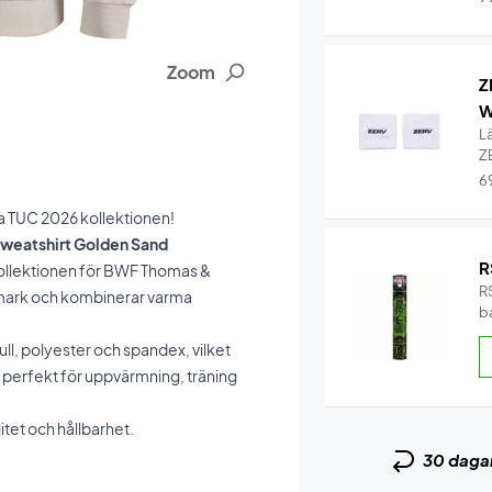
Zoom
Z
W
L
Z
6
lla TUC 2026 kollektionen!
 Sweatshirt Golden Sand
R
ekollektionen för BWF Thomas &
RS
nmark och kombinerar varma
b
ll, polyester och spandex, vilket
 perfekt för uppvärmning, träning
itet och hållbarhet.
30 daga