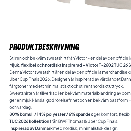
PRODUKTBESKRIVNING
Stilren och bekväm sweatshirt från Victor – en del av den officie
Mjuk, flexibel och nordiskt inspirerad – Victor T-2602 TUC 26
Denna Victor sweatshirt är en del av den officiella merchandis
Uber Cup Finals 2026. Designen är inspirerad av värdlandet Da
färgtoner med ett minimalistiskt och stilrent nordiskt uttryck.
Sweatshirten är tillverkad i en bekväm materialblandning av bomu
ger en mjuk känsla, god rörelsefrihet och en bekväm passform –
och vardag.
80% bomull / 14% polyester / 6% spandex
ger komfort, flexibil
TUC 2026 kollektion
från BWF Thomas & Uber Cup Finals.
Inspirerad av Danmark
med nordisk, minimalistisk design.