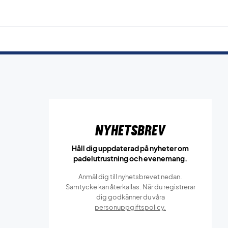
Nyhetsbrev
Håll dig uppdaterad på nyheter om
padelutrustning och evenemang.
Anmäl dig till nyhetsbrevet nedan.
Samtycke kan återkallas. När du registrerar
dig godkänner du våra
personuppgiftspolicy.