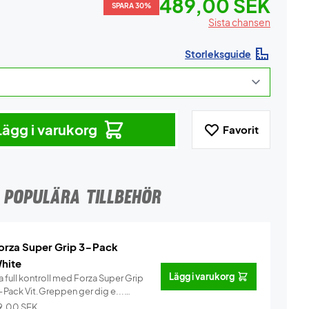
489,00 SEK
SPARA 30%
Sista chansen
Storleksguide
Lägg i varukorg
Favorit
POPULÄRA TILLBEHÖR
orza Super Grip 3-Pack
hite
Lägg i varukorg
 full kontroll med Forza Super Grip
-Pack Vit.Greppen ger dig e...
Info
9,00
SEK