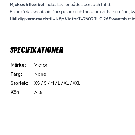
Mjuk och flexibel
– idealisk för både sport och fritid.
En perfekt sweatshirt för spelare och fans som vill ha komfort, kval
Håll dig varm med stil – köp Victor T-2602 TUC 26 Sweatshirt i
Specifikationer
Märke:
Victor
Färg:
None
Storlek:
XS / S / M / L / XL / XXL
Kön:
Alla