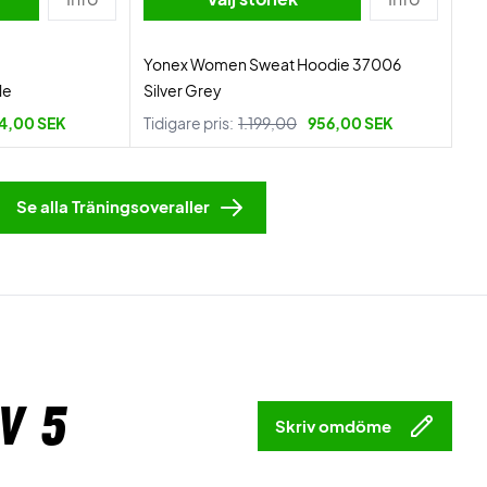
Yonex Women Sweat Hoodie 37006
le
Silver Grey
4,00 SEK
Tidigare pris:
1.199,00
956,00 SEK
Se alla Träningsoveraller
v 5
Skriv omdöme