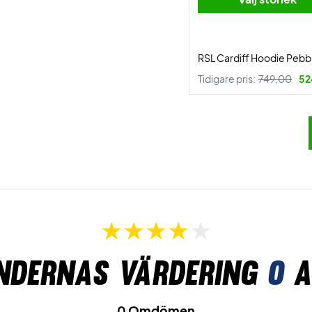
RSL Cardiff Hoodie Pebb
Tidigare pris:
749,00
52
ndernas värdering
0
a
0 Omdömen