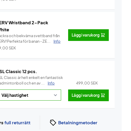
ERV Wristband 2-Pack
hite
Lägg i varukorg
äckra och bekväma svettband från
ERV!Perfekta för banan - ZE...
Info
9,00
SEK
SL Classic 12 pcs.
L Classic är helt enkelt en fantastisk
admintonboll och en av ...
Info
499,00
SEK
Lägg i varukorg
rs
full returrätt
Betalningmetoder