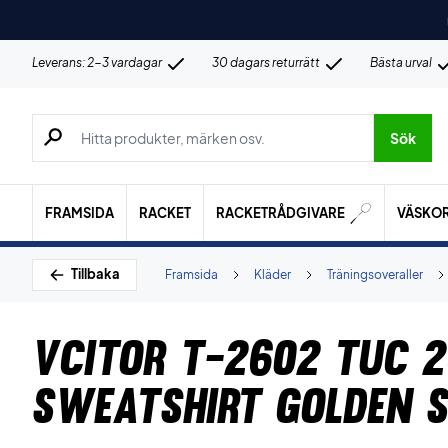
Leverans: 2-3 vardagar
30 dagars returrätt
Bästa urval
Sök efter produkter, märken osv.
Sök
FRAMSIDA
RACKET
RACKETRÅDGIVARE
VÄSKO
Tillbaka
Framsida
Kläder
Träningsoveraller
Vcitor T-2602 TUC 
Sweatshirt Golden 