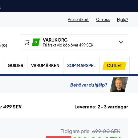
t
Presentkort
Om oss
Hjälp?
VARUKORG
0
Fri frakt vid köp över 499 SEK
 (
0
)
GUIDER
VARUMÄRKEN
SOMMARSPEL
OUTLET
Behöver du hjälp?
r 499 SEK
Leverans: 2-3 vardagar
Tidigare pris:
699,00 SEK