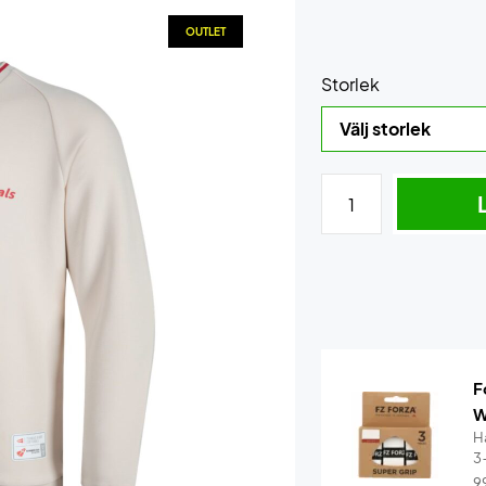
OUTLET
Storlek
F
W
Ha
3
9