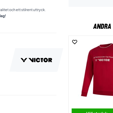
itet och ett stilrent uttryck.
dag!
ANDRA 