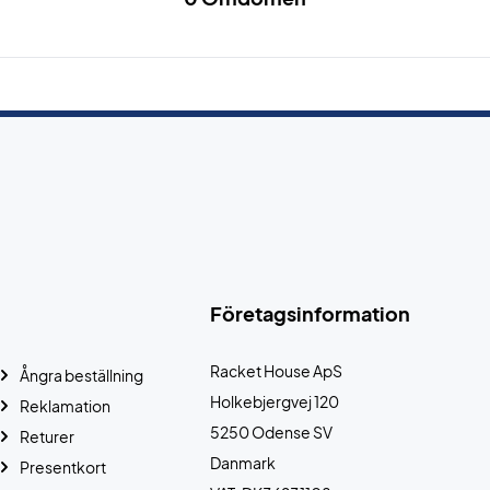
Företagsinformation
Racket House ApS
Ångra beställning
Holkebjergvej 120
Reklamation
5250 Odense SV
Returer
Danmark
Presentkort