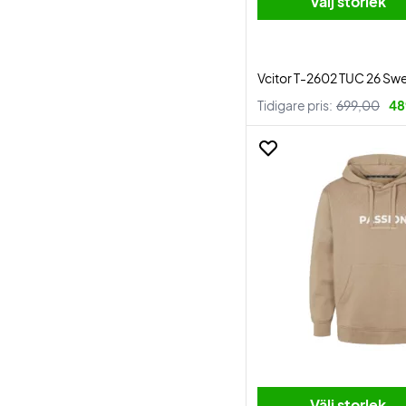
Välj storlek
Vcitor T-2602 TUC 26 Swe
Tidigare pris:
699,00
48
Välj storlek