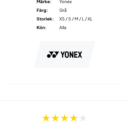
Märke:
Yonex
elektricitet och ger extra komfort.
Färg:
Grå
Storlek:
XS / S / M / L / XL
Svettransporterande
Toppen absorberar fukt och torkar
snabbt så att du förblir torr och bekväm.
Kön:
Alla
Köp Yonex Sleeveless Top 10724 Silver Grey till din nästa
badmintonmatch
Färg:
Silvergrå