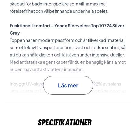
skapad för badmintonspelare som vill ha maximal
rörelsefrihet och välbefinnande under hela spelet.
Funktionell komfort – Yonex Sleeveless Top 10724 Silver
Grey
Toppen har en modern passform och är tillverkad i material
som effektivt transporterar bort svett och torkar snabbt, så
att du kan hålla dig torr och lätt även under intensiva dueller.
Med antistatiska egenskaper får du en behaglig känsla mot
huden, oavsett aktivitetens intensitet.
Inbyggt UV-skydd skyddar dig mot upp till 92% av solens
Läs mer
ultravioletta strålar, så du kan känna dig trygg både inomhus
och utomhus.
UV-skydd
Materialet skyddar mot cirka 92% av solens UV-
Specifikationer
strålar och motverkar värmeuppbyggnad.
Antistatisk effekt
Kolfibertrådar leder bort statisk