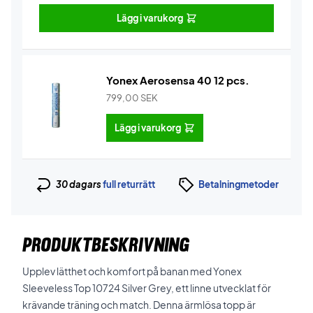
Lägg i varukorg
Yonex Aerosensa 40 12 pcs.
799,00
SEK
Lägg i varukorg
30 dagars
full returrätt
Betalningmetoder
PRODUKTBESKRIVNING
Upplev lätthet och komfort på banan med Yonex
Sleeveless Top 10724 Silver Grey, ett linne utvecklat för
krävande träning och match. Denna ärmlösa topp är