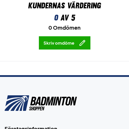
Kundernas värdering
0
av 5
0 Omdömen
Skriv omdöme
Företagsinformation