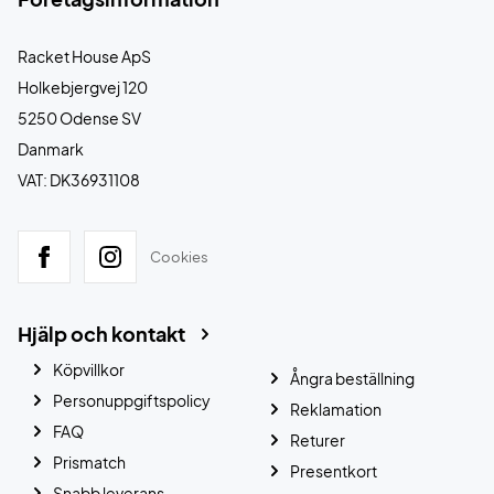
Racket House ApS
Holkebjergvej 120
5250 Odense SV
Danmark
VAT: DK36931108
Cookies
Hjälp och kontakt
Köpvillkor
Ångra beställning
Personuppgiftspolicy
Reklamation
FAQ
Returer
Prismatch
Presentkort
Snabb leverans