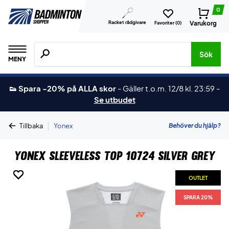
0
Racket rådgivare
Varukorg
Favoriter (
0
)
Sök efter produkter, märken osv.
Sök
MENY
👟 Spara -20% på ALLA skor
-
Gäller t.o.m. 12/8 kl. 23:59
-
Se utbudet
|
Behöver du hjälp?
Tillbaka
Yonex
Yonex Sleeveless Top 10724 Silver Grey
OUTLET
OUTLET
OUTLET
OUTLET
OUTLET
OUTLET
SPARA 20%
SPARA 20%
SPARA 20%
SPARA 20%
SPARA 20%
SPARA 20%