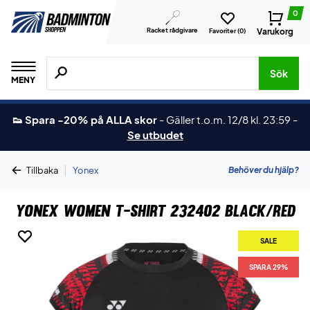
0
Racket rådgivare
Varukorg
Favoriter (
0
)
Sök efter produkter, märken osv.
Sök
MENY
👟 Spara -20% på ALLA skor
-
Gäller t.o.m. 12/8 kl. 23:59
-
Se utbudet
|
Behöver du hjälp?
Tillbaka
Yonex
Yonex Women T-shirt 232402 Black/Red
SALE
SALE
SPARA 29%
SPARA 29%