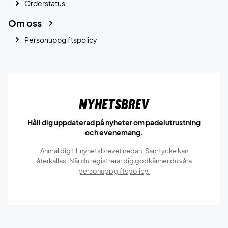
Orderstatus
Om oss
Personuppgiftspolicy
Nyhetsbrev
Håll dig uppdaterad på nyheter om padelutrustning
och evenemang.
Anmäl dig till nyhetsbrevet nedan. Samtycke kan
återkallas. När du registrerar dig godkänner du våra
personuppgiftspolicy.