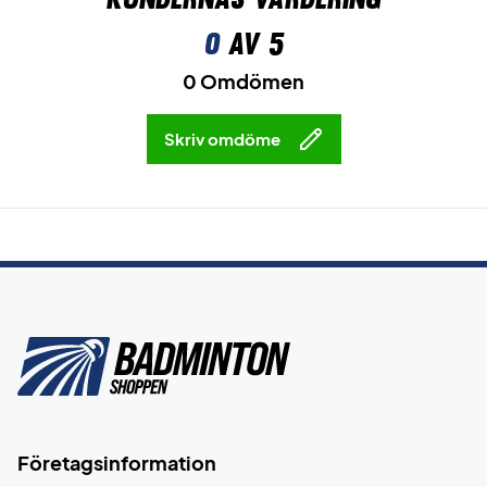
0
av 5
0 Omdömen
Skriv omdöme
Företagsinformation