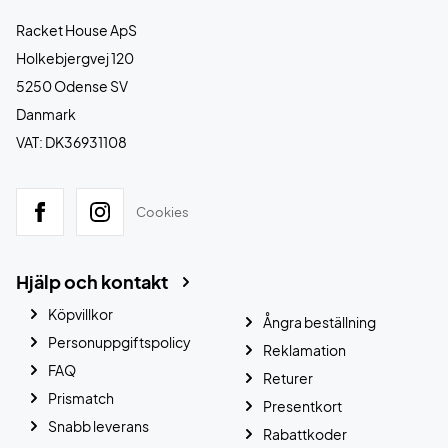
Racket House ApS
Holkebjergvej 120
5250 Odense SV
Danmark
VAT: DK36931108
Cookies
Hjälp och kontakt
Köpvillkor
Ångra beställning
Personuppgiftspolicy
Reklamation
FAQ
Returer
Prismatch
Presentkort
Snabb leverans
Rabattkoder