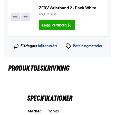
ZERV Wristband 2-Pack White
69,00
SEK
Lägg i varukorg
30 dagars
full returrätt
Betalningmetoder
PRODUKTBESKRIVNING
Specifikationer
Märke:
Yonex