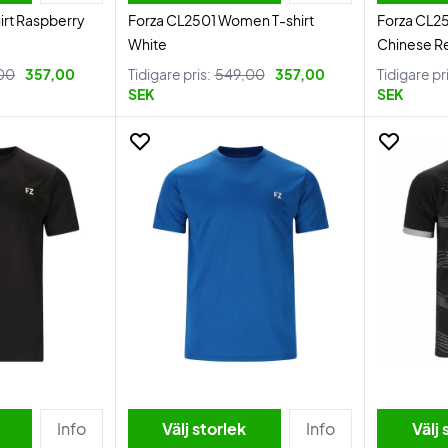
irt Raspberry
Forza CL2501 Women T-shirt
Forza CL2
White
Chinese R
00
357,00
Tidigare pris:
549,00
357,00
Tidigare pr
SEK
SEK
Info
Välj storlek
Info
Välj 