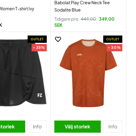
Babolat Play Crew Neck Tee
Women T-shirt Ivy
Sodalite Blue
Tidigare pris:
449,00
349,00
K
SEK
OUTLET
OUTLET
- 35%
- 30%
storlek
Info
Välj storlek
Info