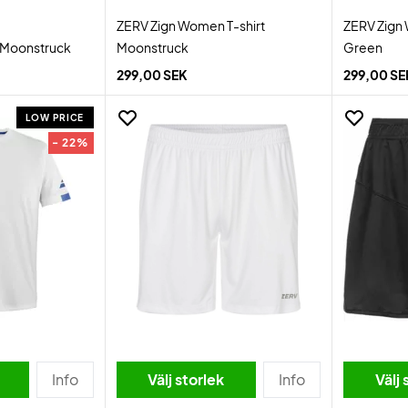
ZERV Zign Women T-shirt
ZERV Zign 
t Moonstruck
Moonstruck
Green
299,00 SEK
299,00 SE
LOW PRICE
- 22%
Info
Välj storlek
Info
Välj 