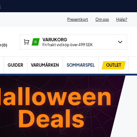
t
Presentkort
Om oss
Hjälp?
VARUKORG
0
Fri frakt vid köp över 499 SEK
 (
0
)
GUIDER
VARUMÄRKEN
SOMMARSPEL
OUTLET