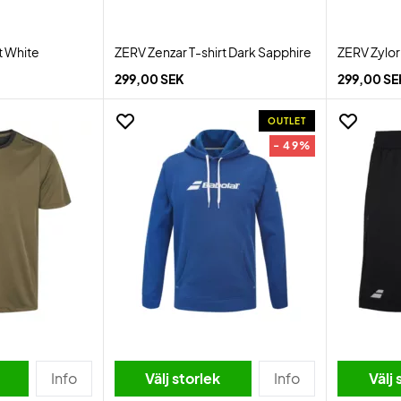
t White
ZERV Zenzar T-shirt Dark Sapphire
ZERV Zylor
299,00 SEK
299,00 SE
OUTLET
- 49%
Info
Välj storlek
Info
Välj 