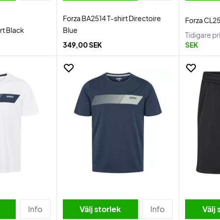
Forza BA2514 T-shirt Directoire
Forza CL25
rt Black
Blue
Tidigare pr
349,00 SEK
SEK
Info
Välj storlek
Info
Välj 