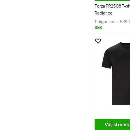
Forza PR2508 T-sh
Radiance
Tidigare pris:
549,
SEK
Välj storlek