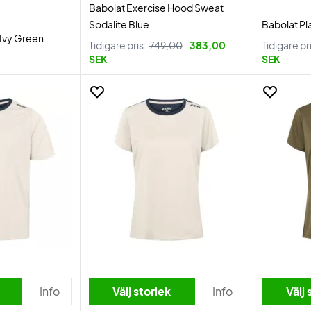
Babolat Exercise Hood Sweat
Sodalite Blue
Babolat Pl
 Ivy Green
Tidigare pris:
749,00
383,00
Tidigare pr
SEK
SEK
Info
Välj storlek
Info
Välj 