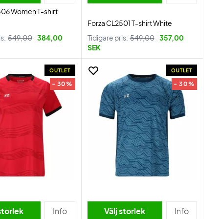
506 Women T-shirt
Forza CL2501 T-shirt White
is:
549,00
384,00
Tidigare pris:
549,00
357,00
SEK
OUTLET
OUTLET
- 30%
- 30%
storlek
Info
Välj storlek
Info