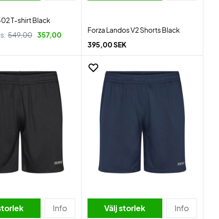
02 T-shirt Black
Forza Landos V2 Shorts Black
is:
549,00
357,00
395,00 SEK
storlek
Info
Välj storlek
Info