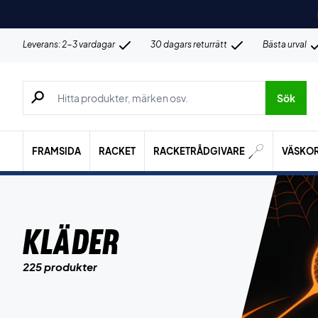
Leverans: 2-3 vardagar
30 dagars returrätt
Bästa urval
Sök efter produkter, märken osv.
Sök
FRAMSIDA
RACKET
RACKETRÅDGIVARE
VÄSKO
Kläder
225 produkter