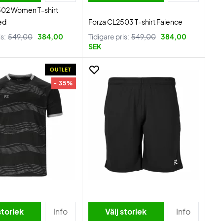
502 Women T-shirt
ed
Forza CL2503 T-shirt Faience
is:
549,00
384,00
Tidigare pris:
549,00
384,00
SEK
OUTLET
- 35%
storlek
Info
Välj storlek
Info