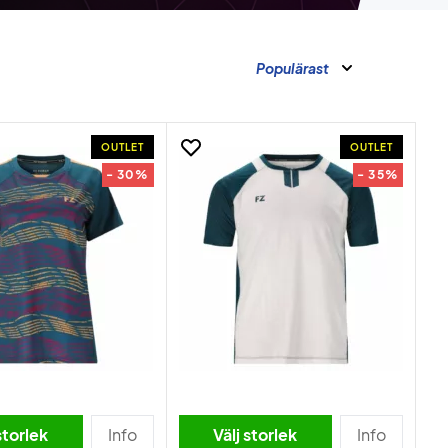
Populärast
OUTLET
OUTLET
- 30%
- 35%
storlek
Info
Välj storlek
Info