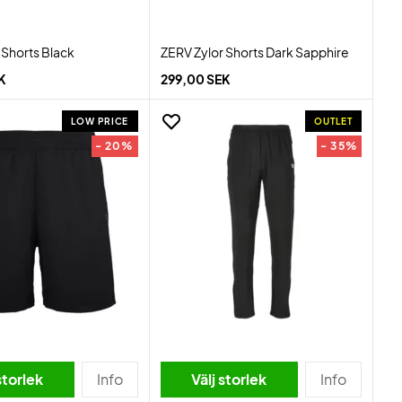
 Shorts Black
ZERV Zylor Shorts Dark Sapphire
K
299,00 SEK
LOW PRICE
OUTLET
- 20%
- 35%
storlek
Info
Välj storlek
Info