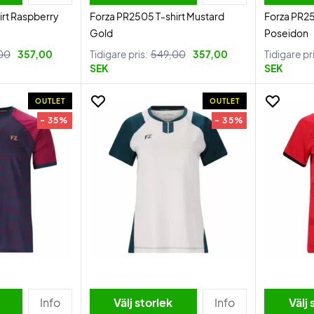
irt Raspberry
Forza PR2505 T-shirt Mustard
Forza PR2
Gold
Poseidon
00
357,00
Tidigare pris:
549,00
357,00
Tidigare pr
SEK
SEK
OUTLET
OUTLET
- 35%
- 35%
Info
Välj storlek
Info
Välj 