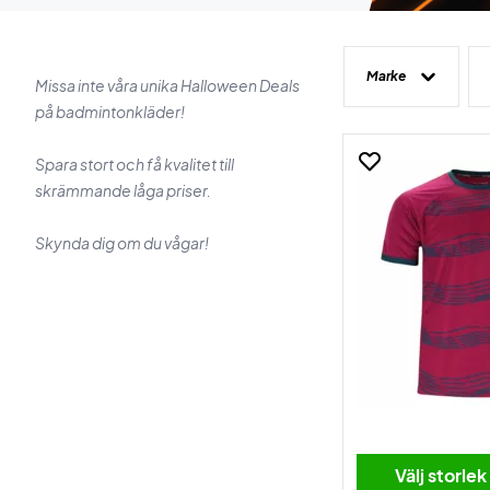
Marke
Missa inte våra unika Halloween Deals
på badmintonkläder!
Spara stort och få kvalitet till
skrämmande låga priser.
Skynda dig om du vågar!
Välj storlek