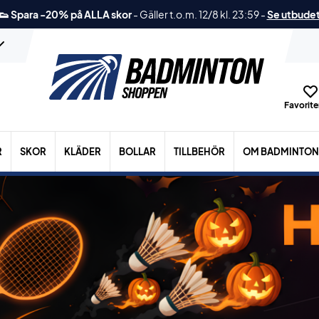
👟 Spara -20% på ALLA skor
-
Gäller t.o.m. 12/8 kl. 23:59
-
Se utbude
Favoriter
R
SKOR
KLÄDER
BOLLAR
TILLBEHÖR
OM BADMINTON