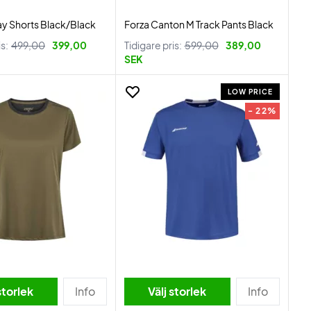
ay Shorts Black/Black
Forza Canton M Track Pants Black
is:
499,00
399,00
Tidigare pris:
599,00
389,00
SEK
LOW PRICE
- 22%
storlek
Info
Välj storlek
Info