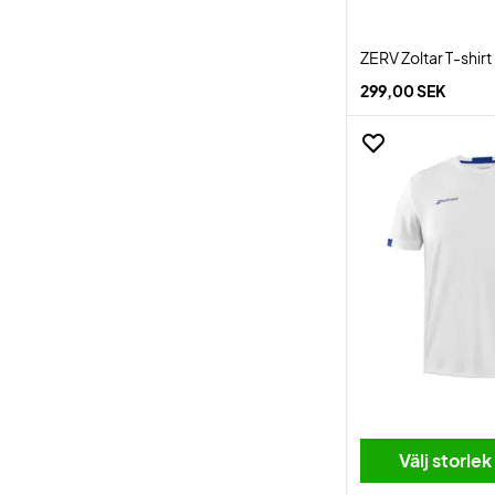
ZERV Zoltar T-shir
299,00 SEK
Välj storlek