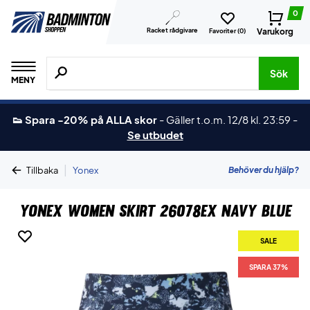
0
Racket rådgivare
Varukorg
Favoriter (
0
)
Sök efter produkter, märken osv.
Sök
MENY
👟 Spara -20% på ALLA skor
-
Gäller t.o.m. 12/8 kl. 23:59
-
Se utbudet
|
Behöver du hjälp?
Tillbaka
Yonex
Yonex Women Skirt 26078EX Navy Blue
SALE
SPARA 37%