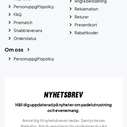
Ångra beställning
Personuppgiftspolicy
Reklamation
FAQ
Returer
Prismatch
Presentkort
Snabb leverans
Rabattkoder
Orderstatus
Om oss
Personuppgiftspolicy
Nyhetsbrev
Håll dig uppdaterad på nyheter om padelutrustning
och evenemang.
Anmäl dig till nyhetsbrevet nedan. Samtycke kan
återkallas. När du registrerar dig godkänner du våra