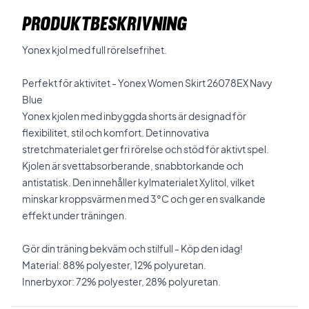
PRODUKTBESKRIVNING
Yonex kjol med full rörelsefrihet.
Perfekt för aktivitet - Yonex Women Skirt 26078EX Navy
Blue
Yonex kjolen med inbyggda shorts är designad för
flexibilitet, stil och komfort. Det innovativa
stretchmaterialet ger fri rörelse och stöd för aktivt spel.
Kjolen är svettabsorberande, snabbtorkande och
antistatisk. Den innehåller kylmaterialet Xylitol, vilket
minskar kroppsvärmen med 3°C och ger en svalkande
effekt under träningen.
Gör din träning bekväm och stilfull - Köp den idag!
Material: 88% polyester, 12% polyuretan.
Innerbyxor: 72% polyester, 28% polyuretan.