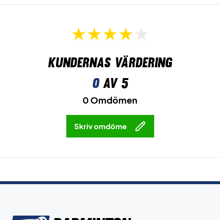
Kundernas värdering
0
av 5
0 Omdömen
Skriv omdöme