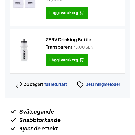
Lägg i varukorg
ZERV Drinking Bottle
Transparent
75,00
SEK
Lägg i varukorg
30 dagars
full returrätt
Betalningmetoder
Svätsugande
Snabbtorkande
Kylande effekt