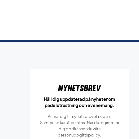
Nyhetsbrev
Håll dig uppdaterad på nyheter om
padelutrustning och evenemang.
Anmäl dig till nyhetsbrevet nedan.
Samtycke kan återkallas. När du registrerar
dig godkänner du våra
personuppgiftspolicy.