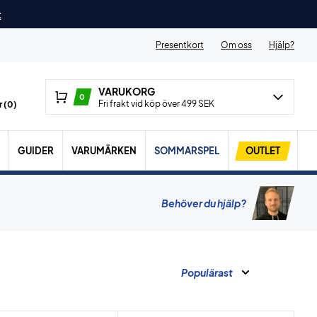
t
Presentkort
Om oss
Hjälp?
VARUKORG
0
Fri frakt vid köp över 499 SEK
 (
0
)
GUIDER
VARUMÄRKEN
SOMMARSPEL
OUTLET
Behöver du hjälp?
Populärast