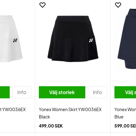
Info
Välj storlek
Info
Välj 
rt YW0036EX
Yonex Women Skirt YW0036EX
Yonex Wom
Black
Blue
499,00 SEK
599,00 S