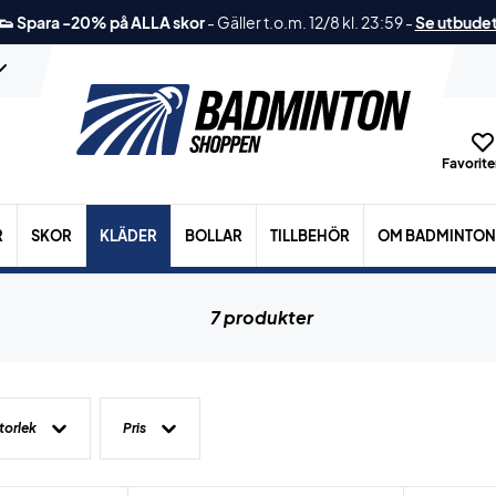
👟 Spara -20% på ALLA skor
-
Gäller t.o.m. 12/8 kl. 23:59
-
Se utbude
Favoriter
R
SKOR
KLÄDER
BOLLAR
TILLBEHÖR
OM BADMINTON
7 produkter
torlek
Pris