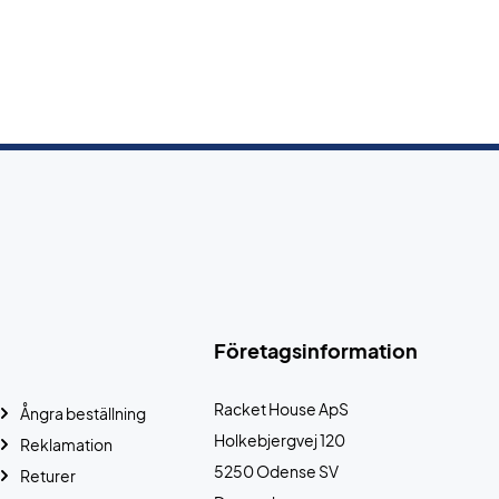
Företagsinformation
Racket House ApS
Ångra beställning
Holkebjergvej 120
Reklamation
5250 Odense SV
Returer