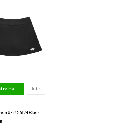
storlek
Info
en Skirt 26194 Black
EK