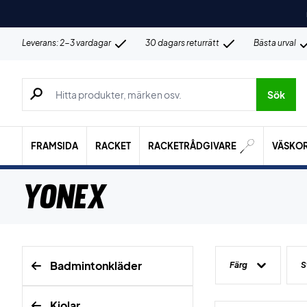
Leverans: 2-3 vardagar
30 dagars returrätt
Bästa urval
Sök efter produkter, märken osv.
Sök
FRAMSIDA
RACKET
RACKETRÅDGIVARE
VÄSKO
Yonex
Badmintonkläder
Färg
S
Kjolar