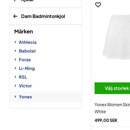
Dam Badmintonkjol
Märken
Athlecia
Babolat
Forza
Li-Ning
RSL
Victor
Välj storlek
Yonex
Yonex Women Ski
White
499,00 SEK