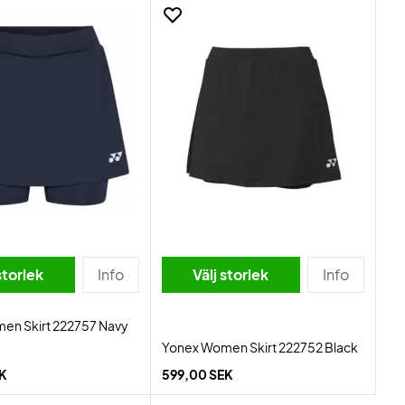
storlek
Info
Välj storlek
Info
en Skirt 222757 Navy
Yonex Women Skirt 222752 Black
EK
599,00 SEK