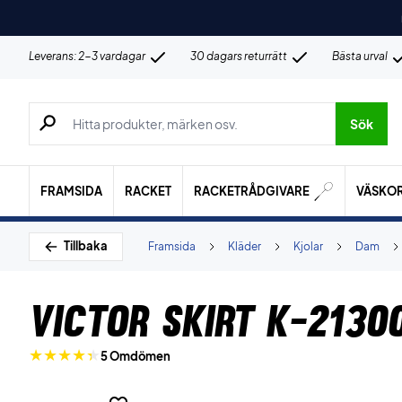
Leverans: 2-3 vardagar
30 dagars returrätt
Bästa urval
Sök efter produkter, märken osv.
Sök
FRAMSIDA
RACKET
RACKETRÅDGIVARE
VÄSKO
Tillbaka
Framsida
Kläder
Kjolar
Dam
Victor Skirt K-2130
5 Omdömen