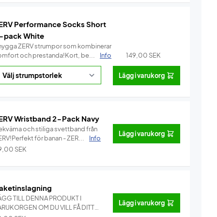
ERV Performance Socks Short
-pack White
nygga ZERV strumpor som kombinerar
omfort och prestanda!Kort, be...
Info
149,00
SEK
Lägg i varukorg
ERV Wristband 2-Pack Navy
ekväma och stiliga svettband från
Lägg i varukorg
ERV!Perfekt för banan - ZER...
Info
9,00
SEK
aketinslagning
ÄGG TILL DENNA PRODUKT I
Lägg i varukorg
ARUKORGEN OM DU VILL FÅ DITT
AKET IN...
Info