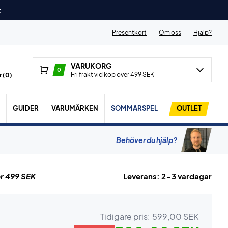
t
Presentkort
Om oss
Hjälp?
VARUKORG
0
Fri frakt vid köp över 499 SEK
 (
0
)
GUIDER
VARUMÄRKEN
SOMMARSPEL
OUTLET
Behöver du hjälp?
r 499 SEK
Leverans: 2-3 vardagar
Tidigare pris:
599,00 SEK