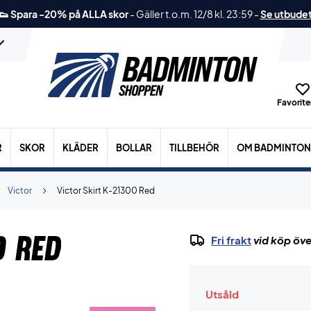
👟 Spara -20% på ALLA skor
-
Gäller t.o.m. 12/8 kl. 23:59
-
Se utbude
Favoriter
R
SKOR
KLÄDER
BOLLAR
TILLBEHÖR
OM BADMINTON
Victor
Victor Skirt K-21300 Red
0 Red
Fri frakt
vid köp öve
Utsåld