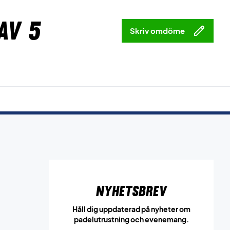
av 5
Skriv omdöme
Nyhetsbrev
Håll dig uppdaterad på nyheter om
padelutrustning och evenemang.