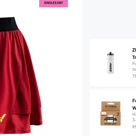
SINGLES DAY
Z
T
Fu
tr
7
F
W
Ha
3
9