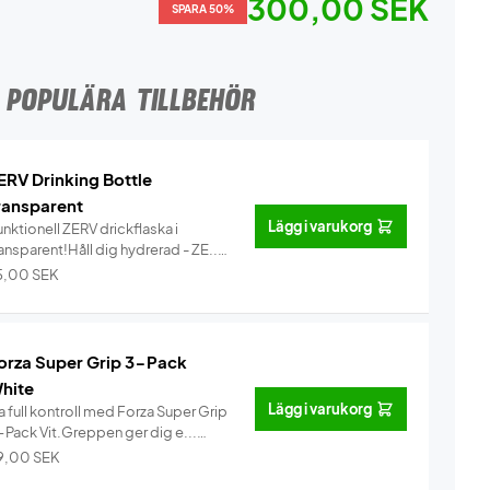
300,00 SEK
SPARA 50%
POPULÄRA TILLBEHÖR
ERV Drinking Bottle
ransparent
Lägg i varukorg
nktionell ZERV drickflaska i
ansparent!Håll dig hydrerad - ZE...
Info
5,00
SEK
orza Super Grip 3-Pack
hite
Lägg i varukorg
 full kontroll med Forza Super Grip
-Pack Vit.Greppen ger dig e...
Info
9,00
SEK