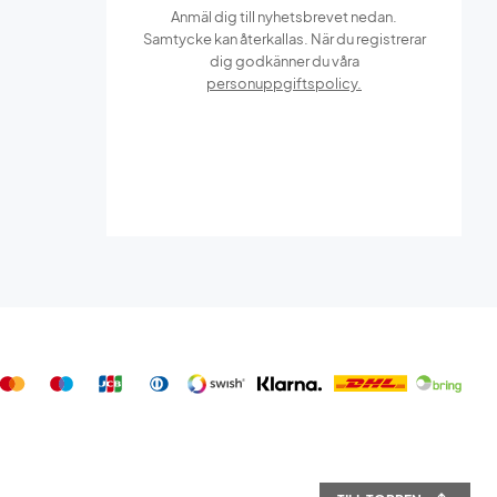
Anmäl dig till nyhetsbrevet nedan.
Samtycke kan återkallas. När du registrerar
dig godkänner du våra
personuppgiftspolicy.