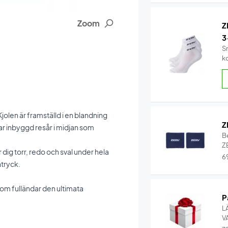
Zoom
Z
3
S
k
olen är framställd i en blandning
Z
r inbyggd resår i midjan som
B
Z
dig torr, redo och sval under hela
6
ntryck.
som fulländar den ultimata
P
L
V
P