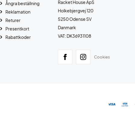
Racket House ApS
Ångra beställning
Holkebjergvej 120
Reklamation
5250 Odense SV
Returer
Danmark
Presentkort
VAT: DK36931108
Rabattkoder
Cookies