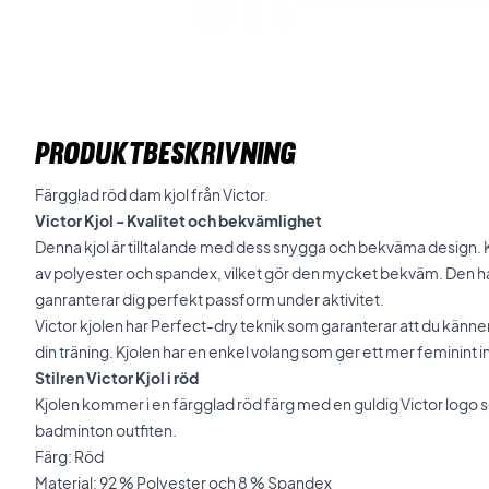
PRODUKTBESKRIVNING
Färgglad röd dam kjol från Victor.
Victor Kjol - Kvalitet och bekvämlighet
Denna kjol är tilltalande med dess snygga och bekväma design. Kj
av polyester och spandex, vilket gör den mycket bekväm. Den ha
ganranterar dig perfekt passform under aktivitet.
Victor kjolen har Perfect-dry teknik som garanterar att du känner 
din träning. Kjolen har en enkel volang som ger ett mer feminint i
Stilren Victor Kjol i röd
Kjolen kommer i en färgglad röd färg med en guldig Victor logo 
badminton outfiten.
Färg: Röd
Material: 92 % Polyester och 8 % Spandex