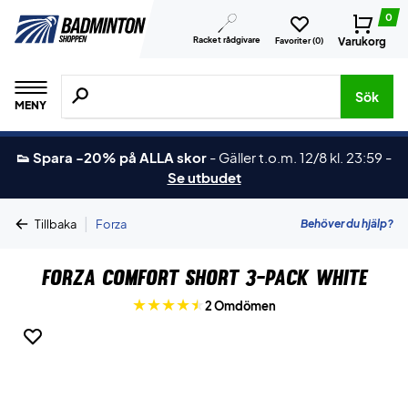
0
Racket rådgivare
Varukorg
Favoriter (
0
)
Sök efter produkter, märken osv.
Sök
MENY
👟 Spara -20% på ALLA skor
-
Gäller t.o.m. 12/8 kl. 23:59
-
Se utbudet
|
Behöver du hjälp?
Tillbaka
Forza
Forza Comfort Short 3-pack White
2 Omdömen