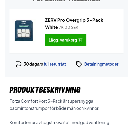
ZERV Pro Overgrip 3-Pack
White
79,00
SEK
Lägg i varukorg
30 dagars
full returrätt
Betalningmetoder
PRODUKTBESKRIVNING
Forza Comfort Kort 3-Pack är supersnygga
badmintonstrumpor för både män och kvinnor.
Komforten är av högsta kvalitet med god ventilering.