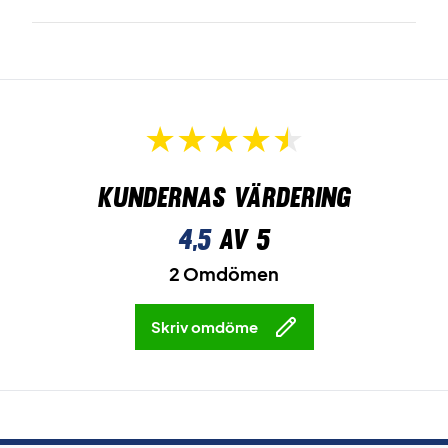
Kundernas värdering
4,5
av 5
2 Omdömen
Skriv omdöme