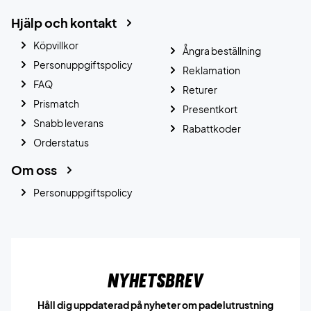
Hjälp och kontakt
Köpvillkor
Ångra beställning
Personuppgiftspolicy
Reklamation
FAQ
Returer
Prismatch
Presentkort
Snabb leverans
Rabattkoder
Orderstatus
Om oss
Personuppgiftspolicy
Nyhetsbrev
Håll dig uppdaterad på nyheter om padelutrustning