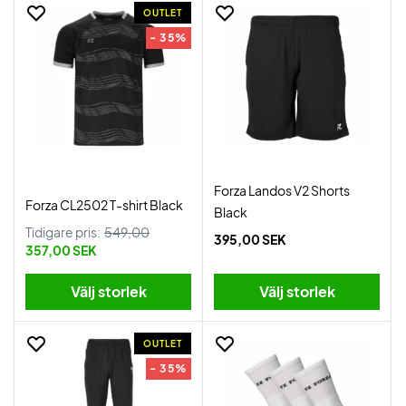
OUTLET
- 35%
Forza Landos V2 Shorts
Forza CL2502 T-shirt Black
Black
Tidigare pris:
549,00
395,00 SEK
357,00 SEK
Välj storlek
Välj storlek
OUTLET
- 35%