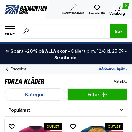
0
Racket rådgivare
Varukorg
Favoriter (
0
)
Sök efter produkter, märken osv.
Sök
MENY
👟 Spara -20% på ALLA skor
-
Gäller t.o.m. 12/8 kl. 23:59
-
Se utbudet
Framsida
Behöver du hjälp?
Forza Kläder
93 stk.
Kategori
Filter
Populärast
OUTLET
OUTLET