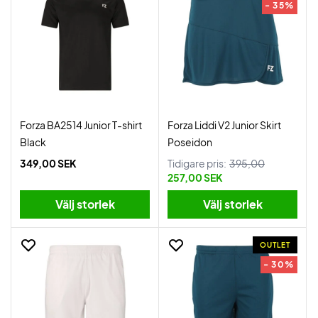
- 35%
Forza BA2514 Junior T-shirt
Forza Liddi V2 Junior Skirt
Black
Poseidon
349,00 SEK
Tidigare pris:
395,00
257,00 SEK
Välj storlek
Välj storlek
OUTLET
- 30%