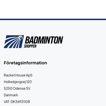
Företagsinformation
Racket House ApS
Holkebjergvej 120
5250 Odense SV
Danmark
VAT: DK36931108