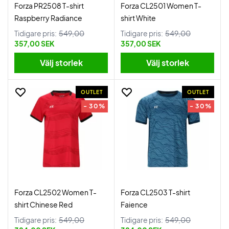
Forza PR2508 T-shirt
Forza CL2501 Women T-
Raspberry Radiance
shirt White
Tidigare pris:
549,00
Tidigare pris:
549,00
357,00 SEK
357,00 SEK
Välj storlek
Välj storlek
OUTLET
OUTLET
- 30%
- 30%
Forza CL2502 Women T-
Forza CL2503 T-shirt
shirt Chinese Red
Faience
Tidigare pris:
549,00
Tidigare pris:
549,00