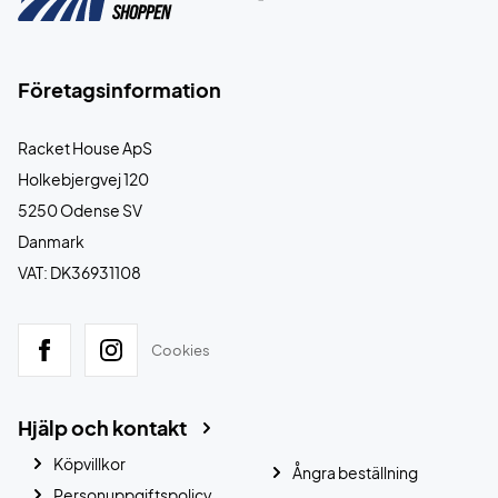
Företagsinformation
Racket House ApS
Holkebjergvej 120
5250 Odense SV
Danmark
VAT: DK36931108
Cookies
Hjälp och kontakt
Köpvillkor
Ångra beställning
Personuppgiftspolicy