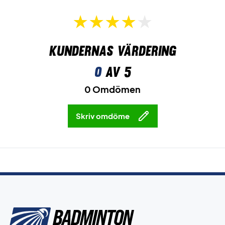
Kundernas värdering
0
av 5
0 Omdömen
Skriv omdöme