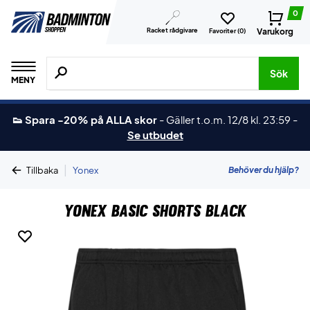
0
Racket rådgivare
Varukorg
Favoriter (
0
)
Sök efter produkter, märken osv.
Sök
MENY
👟 Spara -20% på ALLA skor
-
Gäller t.o.m. 12/8 kl. 23:59
-
Se utbudet
|
Behöver du hjälp?
Tillbaka
Yonex
Yonex Basic Shorts Black