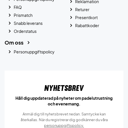
Reklamation
FAQ
Returer
Prismatch
Presentkort
Snabb leverans
Rabattkoder
Orderstatus
Om oss
Personuppgiftspolicy
Nyhetsbrev
Håll dig uppdaterad på nyheter om padelutrustning
och evenemang.
Anmäl dig till nyhetsbrevet nedan. Samtycke kan
återkallas. När du registrerar dig godkänner du våra
personuppgiftspolicy.