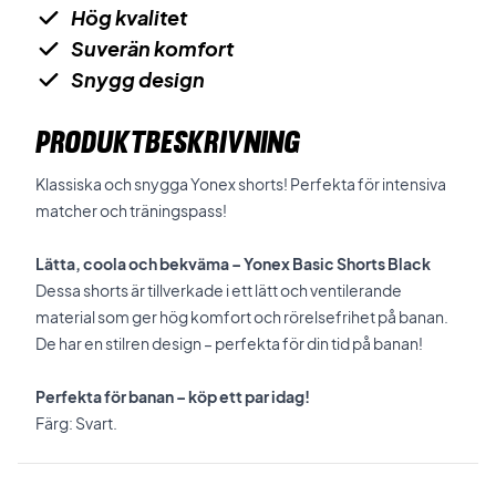
Hög kvalitet
Suverän komfort
Snygg design
PRODUKTBESKRIVNING
Klassiska och snygga Yonex shorts! Perfekta för intensiva
matcher och träningspass!
Lätta, coola och bekväma – Yonex Basic Shorts Black
Dessa shorts är tillverkade i ett lätt och ventilerande
material som ger hög komfort och rörelsefrihet på banan.
De har en stilren design – perfekta för din tid på banan!
Perfekta för banan – köp ett par idag!
Färg: Svart.