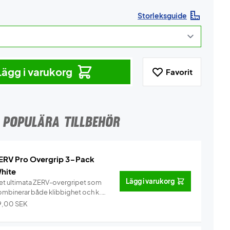
Storleksguide
Lägg i varukorg
Favorit
POPULÄRA TILLBEHÖR
ERV Pro Overgrip 3-Pack
hite
Lägg i varukorg
et ultimata ZERV-overgripet som
ombinerar både klibbighet och k...
Info
9,00
SEK