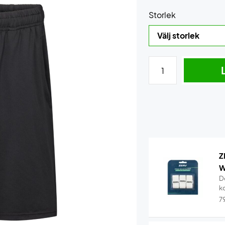
Storlek
Z
W
D
k
7