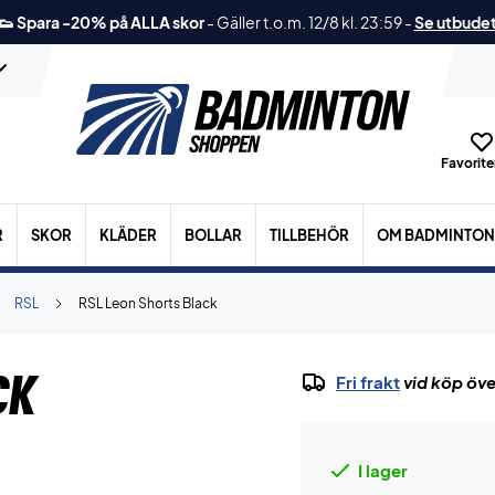
👟 Spara -20% på ALLA skor
-
Gäller t.o.m. 12/8 kl. 23:59
-
Se utbude
Favoriter
R
SKOR
KLÄDER
BOLLAR
TILLBEHÖR
OM BADMINTON
RSL
RSL Leon Shorts Black
ck
Fri frakt
vid köp öve
I lager