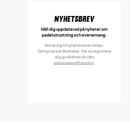
Nyhetsbrev
Håll dig uppdaterad på nyheter om
padelutrustning och evenemang.
Anmäl dig till nyhetsbrevet nedan.
Samtycke kan återkallas. När du registrerar
dig godkänner du våra
personuppgiftspolicy.