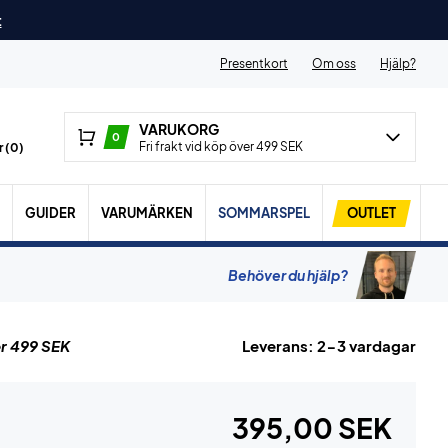
t
Presentkort
Om oss
Hjälp?
VARUKORG
0
Fri frakt vid köp över 499 SEK
 (
0
)
GUIDER
VARUMÄRKEN
SOMMARSPEL
OUTLET
Behöver du hjälp?
r 499 SEK
Leverans: 2-3 vardagar
395,00 SEK