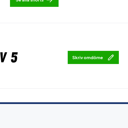
v 5
Skriv omdöme