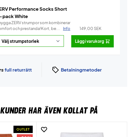
ERV Performance Socks Short
-pack White
nygga ZERV strumpor som kombinerar
omfort och prestanda!Kort, be...
Info
149,00
SEK
Lägg i varukorg
rs
full returrätt
Betalningmetoder
KUNDER HAR ÄVEN KOLLAT PÅ
OUTLET