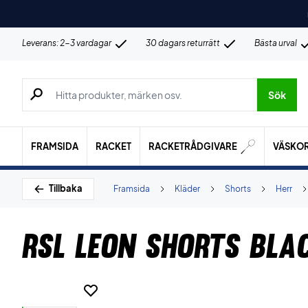
Leverans: 2-3 vardagar
30 dagars returrätt
Bästa urval
Sök efter produkter, märken osv.
Sök
FRAMSIDA
RACKET
RACKETRÅDGIVARE
VÄSKO
Tillbaka
Framsida
Kläder
Shorts
Herr
RSL Leon Shorts Bla