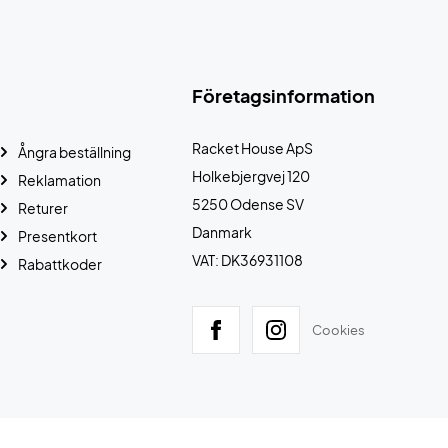
Företagsinformation
Racket House ApS
Ångra beställning
Holkebjergvej 120
Reklamation
5250 Odense SV
Returer
Danmark
Presentkort
VAT: DK36931108
Rabattkoder
Cookies