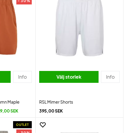
- 30%
Info
Välj storlek
Info
umn Maple
RSL Mimer Shorts
9,00 SEK
395,00 SEK
OUTLET
- 30%