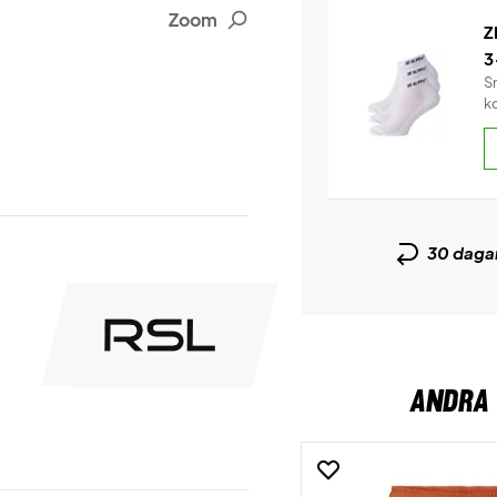
Zoom
Z
3
S
k
30 daga
ANDRA 