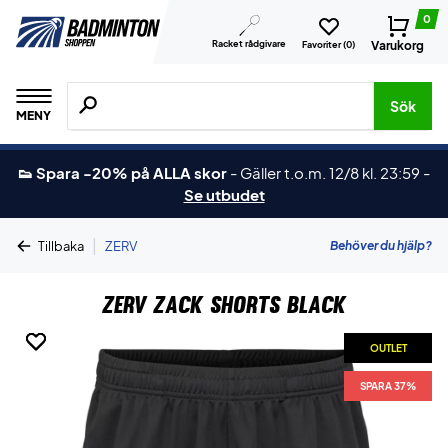
0
Racket rådgivare
Varukorg
Favoriter (
0
)
Sök efter produkter, märken osv.
Sök
MENY
👟 Spara -20% på ALLA skor
-
Gäller t.o.m. 12/8 kl. 23:59
-
Se utbudet
|
Behöver du hjälp?
Tillbaka
ZERV
ZERV Zack Shorts Black
OUTLET
OUTLET
OUTLET
SPARA 37%
SPARA 37%
SPARA 37%