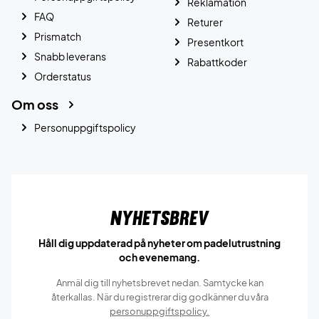
Reklamation
FAQ
Returer
Prismatch
Presentkort
Snabb leverans
Rabattkoder
Orderstatus
Om oss
Personuppgiftspolicy
Nyhetsbrev
Håll dig uppdaterad på nyheter om padelutrustning
och evenemang.
Anmäl dig till nyhetsbrevet nedan. Samtycke kan
återkallas. När du registrerar dig godkänner du våra
personuppgiftspolicy.