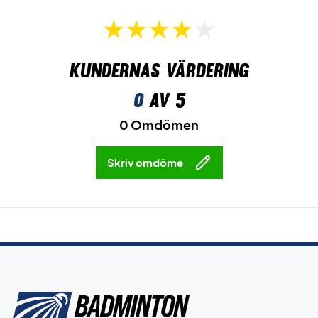
Kundernas värdering
0
av 5
0 Omdömen
Skriv omdöme