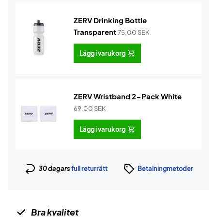
ZERV Drinking Bottle
Transparent
75,00
SEK
Lägg i varukorg
ZERV Wristband 2-Pack White
69,00
SEK
Lägg i varukorg
30 dagars
full returrätt
Betalningmetoder
Bra kvalitet