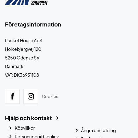
Företagsinformation
Racket House ApS
Holkebjergvej 120
5250 Odense SV
Danmark
VAT: DK36931108
Cookies
Hjälp och kontakt
Köpvillkor
Ångra beställning
Personuppgiftspolicy