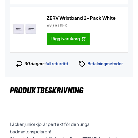
ZERV Wristband 2-Pack White
69,00
SEK
Lägg i varukorg
30 dagars
full returrätt
Betalningmetoder
PRODUKTBESKRIVNING
Läcker juniorkjol är perfekt för den unga
badmintonspelaren!