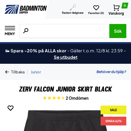
0
Racket rådgivare
Varukorg
Favoriter (
0
)
Sök efter produkter, märken osv.
Sök
MENY
👟 Spara -20% på ALLA skor
-
Gäller t.o.m. 12/8 kl. 23:59
-
Se utbudet
|
Behöver du hjälp?
Tillbaka
Junior
ZERV Falcon Junior Skirt Black
2 Omdömen
SALE
SALE
SALE
SALE
SALE
SPARA 62%
SPARA 62%
SPARA 62%
SPARA 62%
SPARA 62%