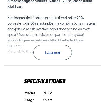
Simpel design och läcker kvalitet - ZERV Falcon Junior
Kjol Svart
Med denna kjol får du en produkt tillverkad av 90%
polyester och 10% elastan. Denna kombination av material
gör kjolen elastisk, svettabsorberande och bekväm att
spela i! Dessutom har kjolen ett par shorts insydda!
Fin kjol för juniorspelaren - till ett fantastiskt pris!
Färg: Svart
Material: 90% polyester och 10% elastan
Läs mer
Specifikationer
Märke:
ZERV
Färg:
Svart