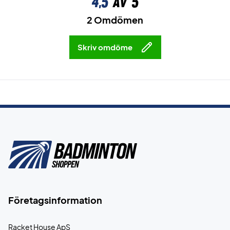
4,5
av 5
2 Omdömen
Skriv omdöme
Företagsinformation
Racket House ApS