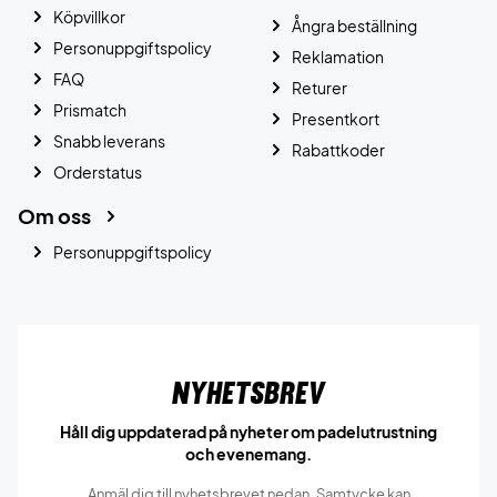
Köpvillkor
Ångra beställning
Personuppgiftspolicy
Reklamation
FAQ
Returer
Prismatch
Presentkort
Snabb leverans
Rabattkoder
Orderstatus
Om oss
Personuppgiftspolicy
Nyhetsbrev
Håll dig uppdaterad på nyheter om padelutrustning
och evenemang.
Anmäl dig till nyhetsbrevet nedan. Samtycke kan