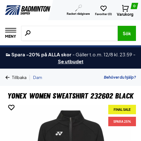
0
Racket rådgivare
Varukorg
Favoriter (
0
)
Sök efter produkter, märken osv.
Sök
MENY
👟 Spara -20% på ALLA skor
-
Gäller t.o.m. 12/8 kl. 23:59
-
Se utbudet
|
Behöver du hjälp?
Tillbaka
Dam
Yonex Women Sweatshirt 232602 Black
FINAL SALE
FINAL SALE
SPARA 25%
SPARA 25%