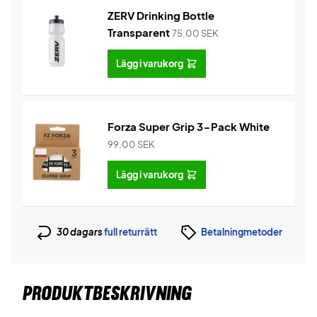
ZERV Drinking Bottle
Transparent
75,00
SEK
Lägg i varukorg
Forza Super Grip 3-Pack White
99,00
SEK
Lägg i varukorg
30 dagars
full returrätt
Betalningmetoder
PRODUKTBESKRIVNING