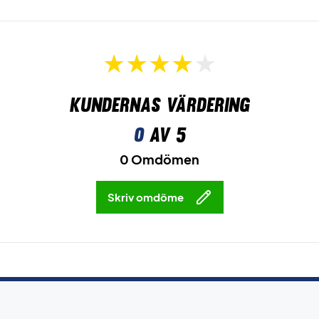
Kundernas värdering
0
av 5
0 Omdömen
Skriv omdöme