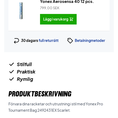
Yonex Aerosensa 40 12 pcs.
799,00
SEK
Lägg i varukorg
30 dagars
full returrätt
Betalningmetoder
Stilfull
Praktisk
Rymlig
PRODUKTBESKRIVNING
Förvara dina racketar och utrustning i stil med Yonex Pro
Tournament Bag 2492431EX Scarlet.