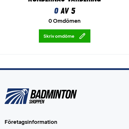
0
av 5
0 Omdömen
Skriv omdöme
Företagsinformation