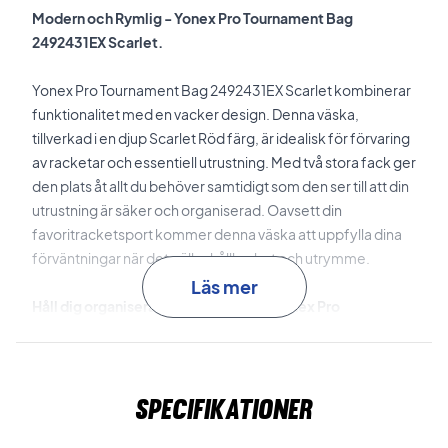
Modern och Rymlig - Yonex Pro Tournament Bag
2492431EX Scarlet.
Yonex Pro Tournament Bag 2492431EX Scarlet kombinerar
funktionalitet med en vacker design. Denna väska,
tillverkad i en djup Scarlet Röd färg, är idealisk för förvaring
av racketar och essentiell utrustning. Med två stora fack ger
den plats åt allt du behöver samtidigt som den ser till att din
utrustning är säker och organiserad. Oavsett din
favoritracketsport kommer denna väska att uppfylla dina
förväntningar när det gäller hållbarhet och utrymme.
Läs mer
Håll dig organiserad och stilfull med Yonex Pro
Tournament Bag 2492431EX Scarlet - Köp den nu!
Välj Yonex Pro Tournament Bag 2492431EX Scarlet för
Specifikationer
stilfull och funktionell förvaring.