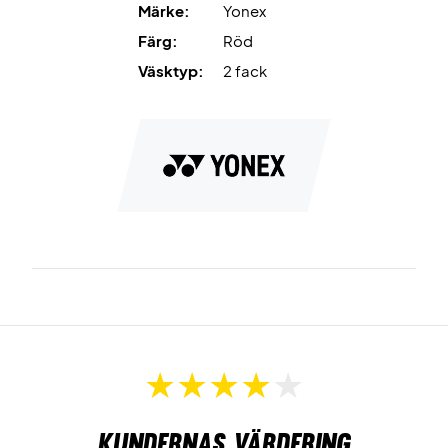
Färg:
Scarlet Röd.
Märke:
Yonex
Färg:
Röd
Mått:
75 x 20 x 33 cm.
Väsktyp:
2 fack
Kapacitet:
2 fack.
Kundernas värdering