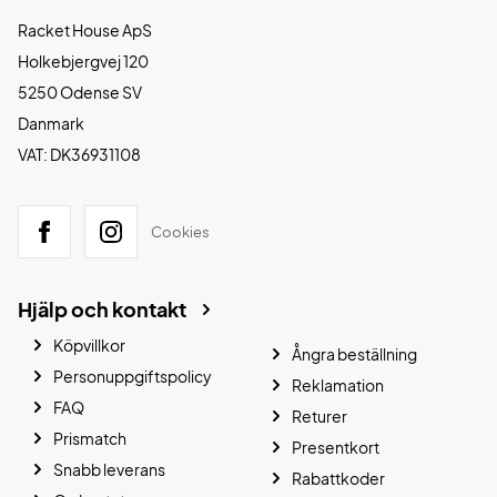
Racket House ApS
Holkebjergvej 120
5250 Odense SV
Danmark
VAT: DK36931108
Cookies
Hjälp och kontakt
Köpvillkor
Ångra beställning
Personuppgiftspolicy
Reklamation
FAQ
Returer
Prismatch
Presentkort
Snabb leverans
Rabattkoder