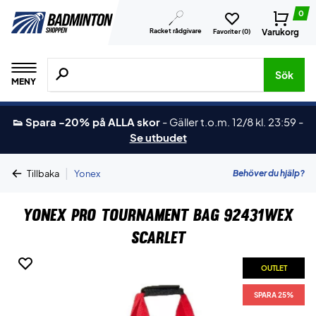
0
Racket rådgivare
Varukorg
Favoriter (
0
)
Sök efter produkter, märken osv.
Sök
MENY
👟 Spara -20% på ALLA skor
-
Gäller t.o.m. 12/8 kl. 23:59
-
Se utbudet
|
Behöver du hjälp?
Tillbaka
Yonex
Yonex Pro Tournament Bag 92431WEX
Scarlet
OUTLET
SPARA 25%