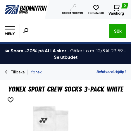
0
Racket rådgivare
Varukorg
Favoriter (
0
)
Sök efter produkter, märken osv.
Sök
MENY
👟 Spara -20% på ALLA skor
-
Gäller t.o.m. 12/8 kl. 23:59
-
Se utbudet
|
Behöver du hjälp?
Tillbaka
Yonex
Yonex Sport Crew Socks 3-Pack White