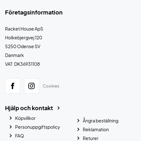
Företagsinformation
Racket House ApS
Holkebjergvej 120
5250 Odense SV
Danmark
VAT: DK36931108
Cookies
Hjälp och kontakt
Köpvillkor
Ångra beställning
Personuppgiftspolicy
Reklamation
FAQ
Returer