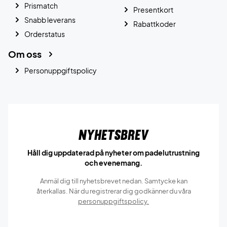
Prismatch
Presentkort
Snabb leverans
Rabattkoder
Orderstatus
Om oss
Personuppgiftspolicy
Nyhetsbrev
Håll dig uppdaterad på nyheter om padelutrustning
och evenemang.
Anmäl dig till nyhetsbrevet nedan. Samtycke kan
återkallas. När du registrerar dig godkänner du våra
personuppgiftspolicy.