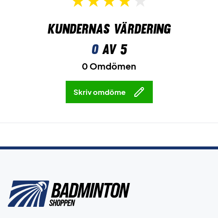
Kundernas värdering
0
av 5
0 Omdömen
Skriv omdöme