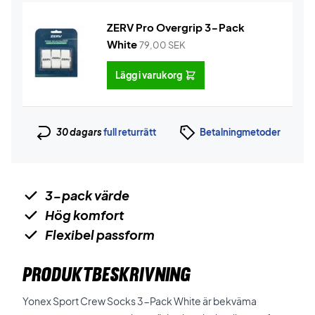
ZERV Pro Overgrip 3-Pack
White
79,00
SEK
Lägg i varukorg
30 dagars
full returrätt
Betalningmetoder
3-pack värde
Hög komfort
Flexibel passform
PRODUKTBESKRIVNING
Yonex Sport Crew Socks 3-Pack White är bekväma