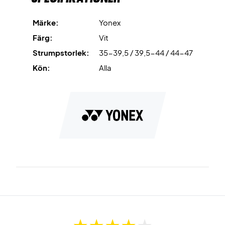
polyuretan ger en flexibel passform som anpassar sig efter
foten och ger bra stabilitet.
Märke:
Yonex
Färg:
Vit
Få komfort och kvalitet med Yonex Sport Crew Socks 3-
Strumpstorlek:
35-39,5 / 39,5-44 / 44-47
Pack White
Färg:
Vit.
Kön:
Alla