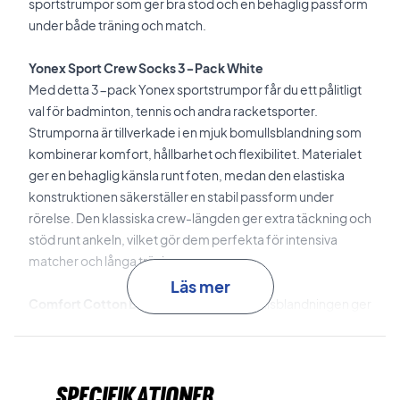
sportstrumpor som ger bra stöd och en behaglig passform
under både träning och match.
Yonex Sport Crew Socks 3-Pack White
Med detta 3-pack Yonex sportstrumpor får du ett pålitligt
val för badminton, tennis och andra racketsporter.
Strumporna är tillverkade i en mjuk bomullsblandning som
kombinerar komfort, hållbarhet och flexibilitet. Materialet
ger en behaglig känsla runt foten, medan den elastiska
konstruktionen säkerställer en stabil passform under
rörelse. Den klassiska crew-längden ger extra täckning och
stöd runt ankeln, vilket gör dem perfekta för intensiva
matcher och långa träningspass.
Läs mer
Comfort Cotton Blend
Den mjuka bomullsblandningen ger
hög komfort och en behaglig känsla mot huden under hela
matchen.
Specifikationer
Flexible Fit
Kombinationen av polyester, nylon och