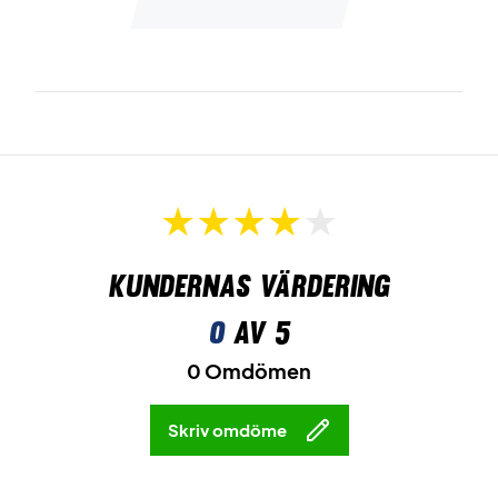
Kundernas värdering
0
av 5
0 Omdömen
Skriv omdöme