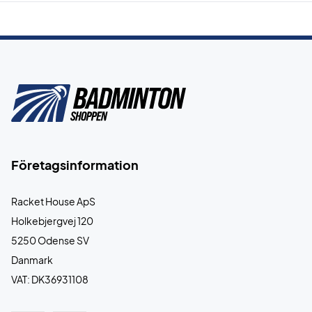
Företagsinformation
Racket House ApS
Holkebjergvej 120
5250 Odense SV
Danmark
VAT: DK36931108