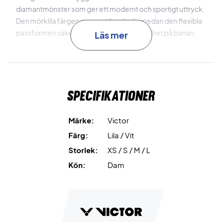
diamantmönster som ger ett modernt och sportigt uttryck.
Den mörklila färgen ger en stilren look, medan den flexibla
passformen säkerställer optimal rörelsefrihet på banan.
Läs mer
Spela med stil och komfort – köp din Victor T-shirt idag!
Färg: Lila.
Material: 100% polyester.
Specifikationer
Märke:
Victor
Färg:
Lila / Vit
Storlek:
XS / S / M / L
Kön:
Dam