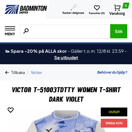
0
Racket rådgivare
Varukorg
Favoriter (
0
)
Sök efter produkter, märken osv.
Sök
MENY
👟 Spara -20% på ALLA skor
-
Gäller t.o.m. 12/8 kl. 23:59
-
Se utbudet
|
Behöver du hjälp?
Tillbaka
Victor
Victor T-51003TDTTY Women T-shirt
Dark Violet
OUTLET
OUTLET
OUTLET
OUTLET
SPARA 40%
SPARA 40%
SPARA 40%
SPARA 40%