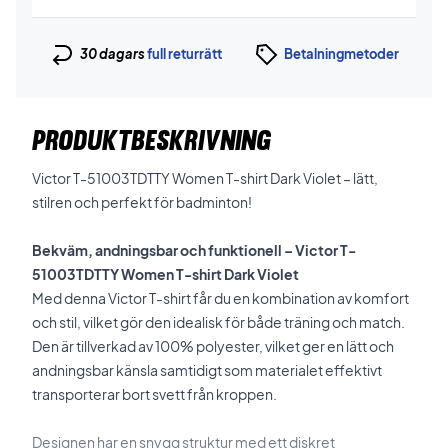
30 dagars
full returrätt
Betalningmetoder
PRODUKTBESKRIVNING
Victor T-51003TDTTY Women T-shirt Dark Violet – lätt,
stilren och perfekt för badminton!
Bekväm, andningsbar och funktionell – Victor T-
51003TDTTY Women T-shirt Dark Violet
Med denna Victor T-shirt får du en kombination av komfort
och stil, vilket gör den idealisk för både träning och match.
Den är tillverkad av 100% polyester, vilket ger en lätt och
andningsbar känsla samtidigt som materialet effektivt
transporterar bort svett från kroppen.
Designen har en snygg struktur med ett diskret