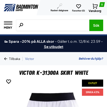
0
Racket rådgivare
Varukorg
Favoriter (
0
)
Sök efter produkter, märken osv.
Sök
MENY
👟 Spara -20% på ALLA skor
-
Gäller t.o.m. 12/8 kl. 23:59
-
Se utbudet
|
Behöver du hjälp?
Tillbaka
Victor
Victor K-31300A Skirt White
OUTLET
OUTLET
OUTLET
SPARA 43%
SPARA 43%
SPARA 43%