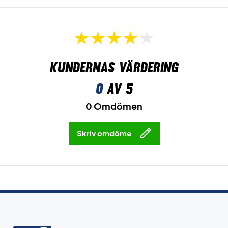
Kundernas värdering
0
av 5
0 Omdömen
Skriv omdöme