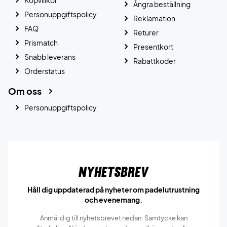
Köpvillkor
Ångra beställning
Personuppgiftspolicy
Reklamation
FAQ
Returer
Prismatch
Presentkort
Snabb leverans
Rabattkoder
Orderstatus
Om oss
Personuppgiftspolicy
Nyhetsbrev
Håll dig uppdaterad på nyheter om padelutrustning
och evenemang.
Anmäl dig till nyhetsbrevet nedan. Samtycke kan