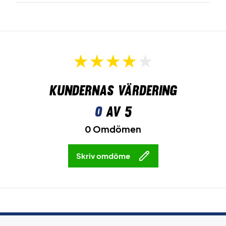
Kundernas värdering
0
av 5
0 Omdömen
Skriv omdöme