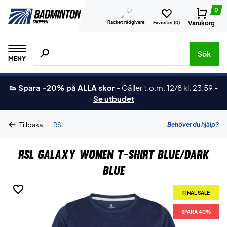
0
Racket rådgivare
Varukorg
Favoriter (
0
)
Sök efter produkter, märken osv.
Sök
MENY
👟 Spara -20% på ALLA skor
-
Gäller t.o.m. 12/8 kl. 23:59
-
Se utbudet
|
Behöver du hjälp?
Tillbaka
RSL
RSL Galaxy Women T-shirt Blue/Dark
Blue
FINAL SALE
FINAL SALE
SPARA 40%
SPARA 40%