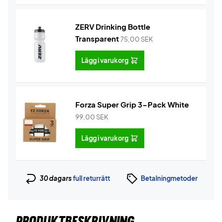
ZERV Drinking Bottle
Transparent
75,00
SEK
Lägg i varukorg
Forza Super Grip 3-Pack White
99,00
SEK
Lägg i varukorg
30 dagars
full returrätt
Betalningmetoder
PRODUKTBESKRIVNING