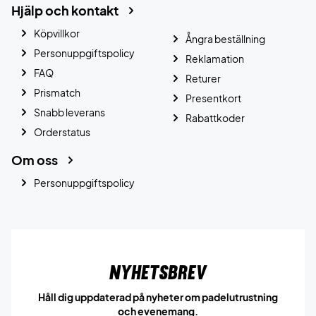
Hjälp och kontakt
Köpvillkor
Ångra beställning
Personuppgiftspolicy
Reklamation
FAQ
Returer
Prismatch
Presentkort
Snabb leverans
Rabattkoder
Orderstatus
Om oss
Personuppgiftspolicy
Nyhetsbrev
Håll dig uppdaterad på nyheter om padelutrustning
och evenemang.