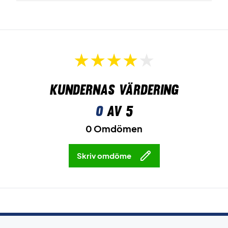
Kundernas värdering
0
av 5
0 Omdömen
Skriv omdöme