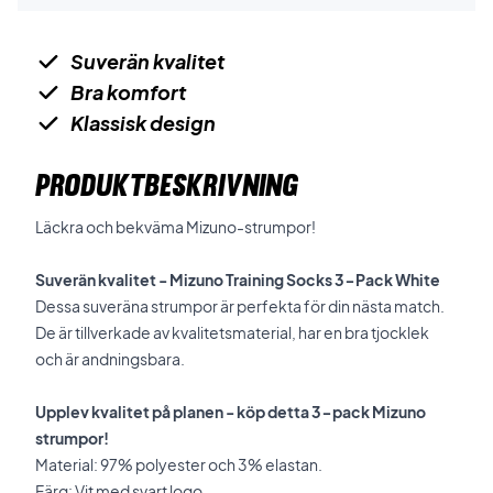
Suverän kvalitet
Bra komfort
Klassisk design
PRODUKTBESKRIVNING
Läckra och bekväma Mizuno-strumpor!
Suverän kvalitet -
Mizuno Training Socks 3-Pack White
Dessa suveräna strumpor är perfekta för din nästa match.
De är tillverkade av kvalitetsmaterial, har en bra tjocklek
och är andningsbara.
Upplev kvalitet på planen - köp detta 3-pack Mizuno
strumpor!
Material: 97% polyester och 3% elastan.
Färg: Vit med svart logo.