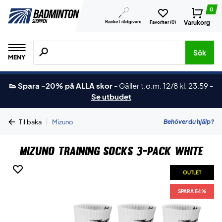
0
Racket rådgivare
Varukorg
Favoriter (
0
)
Sök efter produkter, märken osv.
Sök
MENY
👟 Spara -20% på ALLA skor
-
Gäller t.o.m. 12/8 kl. 23:59
-
Se utbudet
|
Behöver du hjälp?
Tillbaka
Mizuno
Mizuno Training Socks 3-Pack White
OUTLET
SPARA 54%