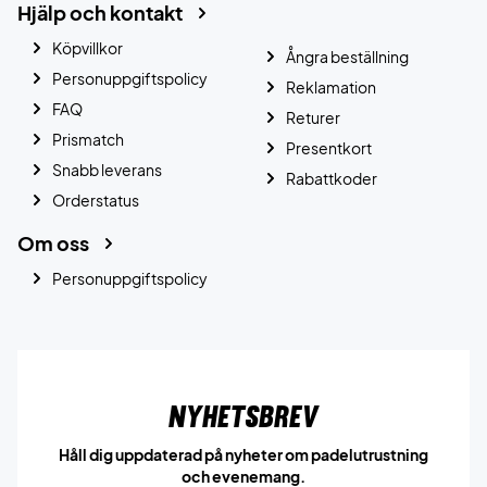
Hjälp och kontakt
Köpvillkor
Ångra beställning
Personuppgiftspolicy
Reklamation
FAQ
Returer
Prismatch
Presentkort
Snabb leverans
Rabattkoder
Orderstatus
Om oss
Personuppgiftspolicy
Nyhetsbrev
Håll dig uppdaterad på nyheter om padelutrustning
och evenemang.