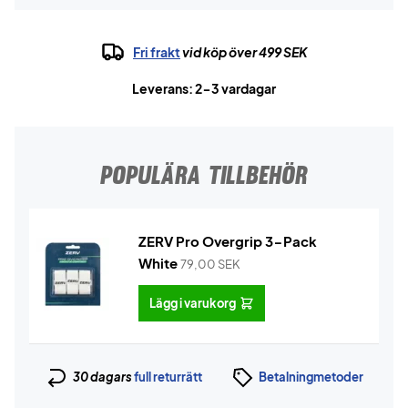
Fri frakt
vid köp över 499 SEK
Leverans: 2-3 vardagar
POPULÄRA TILLBEHÖR
ZERV Pro Overgrip 3-Pack
White
79,00
SEK
Lägg i varukorg
30 dagars
full returrätt
Betalningmetoder