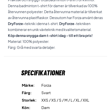
Denna badminton t-shirt för damer är tillverkad av 100%
återvunnen polyester. Detta återvunna material är tillverkat
av återvunna plastflaskor. Dessutom har Forza använt deras
DryForze-
teknik i denna t-shirt.
DryForze
-tekniken
kombinerar en unik vävteknik med kvalitetsmaterial.
Köp denna snygga dam t-shirt idag - till ett bra pris!
Material: 100% polyester.
Färg: Grå med svarta detaljer.
Specifikationer
Märke:
Forza
Färg:
Svart
Storlek:
XXS / XS / S / M / L / XL / XXL
Kön:
Dam