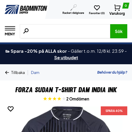
0
Racket rådgivare
Varukorg
Favoriter (
0
)
Sök efter produkter, märken osv.
Sök
MENY
👟 Spara -20% på ALLA skor
-
Gäller t.o.m. 12/8 kl. 23:59
-
Se utbudet
|
Behöver du hjälp?
Tillbaka
Dam
Forza Sudan T-shirt Dam India Ink
2 Omdömen
SPARA 40%
SPARA 40%
SPARA 40%