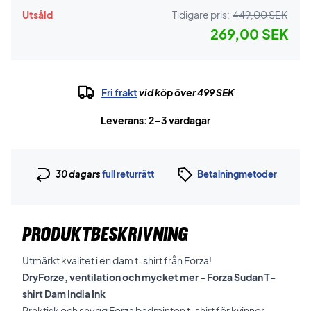
Utsåld
Tidigare pris:
449,00 SEK
269,00 SEK
Fri frakt
vid köp över 499 SEK
Leverans: 2-3 vardagar
30 dagars
full returrätt
Betalningmetoder
PRODUKTBESKRIVNING
Utmärkt kvalitet i en dam t-shirt från Forza!
DryForze, ventilation och mycket mer - Forza Sudan T-
shirt Dam India Ink
Praktisk och snygg Forza badminton t-shirt för kvinnor.