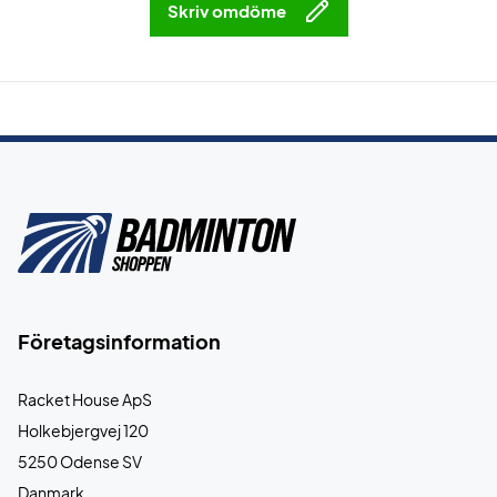
Skriv omdöme
Företagsinformation
Racket House ApS
Holkebjergvej 120
5250 Odense SV
Danmark