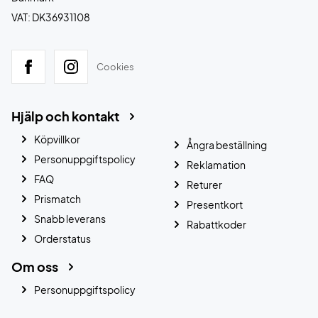
VAT: DK36931108
Cookies
Hjälp och kontakt
Köpvillkor
Ångra beställning
Personuppgiftspolicy
Reklamation
FAQ
Returer
Prismatch
Presentkort
Snabb leverans
Rabattkoder
Orderstatus
Om oss
Personuppgiftspolicy