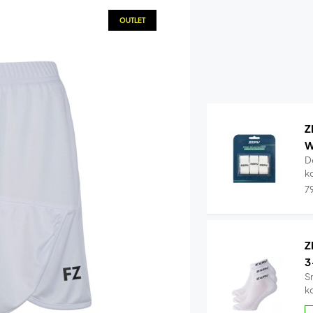
OUTLET
Z
W
D
k
7
Z
3
S
k