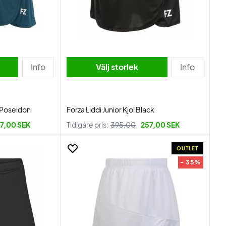
Info
Välj storlek
Info
t Poseidon
Forza Liddi Junior Kjol Black
7,00 SEK
Tidigare pris:
395,00
257,00 SEK
OUTLET
- 35%