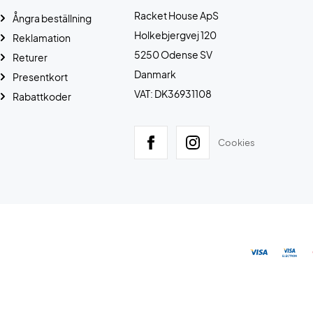
Racket House ApS
Ångra beställning
Holkebjergvej 120
Reklamation
5250 Odense SV
Returer
Danmark
Presentkort
VAT: DK36931108
Rabattkoder
Cookies