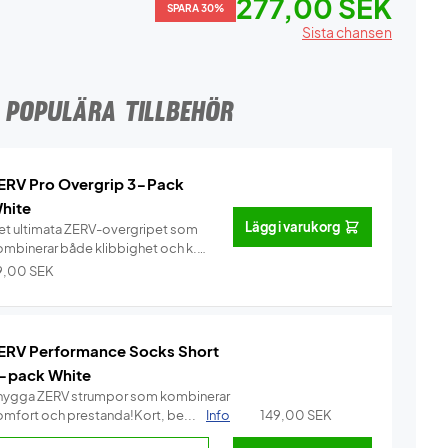
277,00 SEK
SPARA 30%
Sista chansen
POPULÄRA TILLBEHÖR
ERV Pro Overgrip 3-Pack
hite
Lägg i varukorg
et ultimata ZERV-overgripet som
ombinerar både klibbighet och k...
Info
9,00
SEK
ERV Performance Socks Short
-pack White
nygga ZERV strumpor som kombinerar
omfort och prestanda!Kort, be...
Info
149,00
SEK