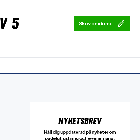
v 5
Skriv omdöme
Nyhetsbrev
Håll dig uppdaterad på nyheter om
padelutrustning och evenemang.