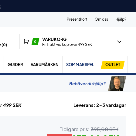
t
Presentkort
Om oss
Hjälp?
VARUKORG
0
Fri frakt vid köp över 499 SEK
 (
0
)
GUIDER
VARUMÄRKEN
SOMMARSPEL
OUTLET
Behöver du hjälp?
r 499 SEK
Leverans: 2-3 vardagar
Tidigare pris:
395,00 SEK