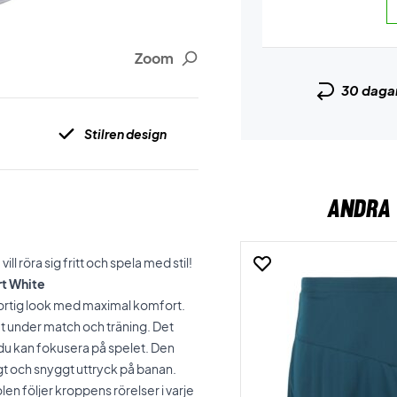
Zoom
30 daga
Stilren design
ANDRA 
l röra sig fritt och spela med stil!
rt White
ortig look med maximal komfort.
et under match och träning. Det
 du kan fokusera på spelet. Den
gt och snyggt uttryck på banan.
len följer kroppens rörelser i varje