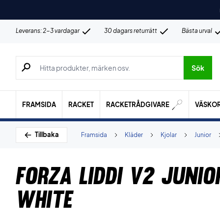
Leverans: 2-3 vardagar
30 dagars returrätt
Bästa urval
Sök efter produkter, märken osv.
Sök
FRAMSIDA
RACKET
RACKETRÅDGIVARE
VÄSKO
Tillbaka
Framsida
Kläder
Kjolar
Junior
Forza Liddi V2 Junio
White