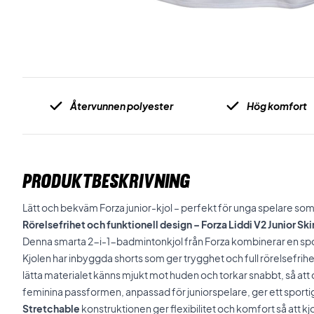
Återvunnen polyester
Hög komfort
PRODUKTBESKRIVNING
Lätt och bekväm Forza junior-kjol – perfekt för unga spelare som vil
Rörelsefrihet och funktionell design – Forza Liddi V2 Junior Ski
Denna smarta 2-i-1-badmintonkjol från Forza kombinerar en sp
Kjolen har inbyggda shorts som ger trygghet och full rörelsefrih
lätta materialet känns mjukt mot huden och torkar snabbt, så att
feminina passformen, anpassad för juniorspelare, ger ett sporti
Stretchable
konstruktionen ger flexibilitet och komfort så att kjo