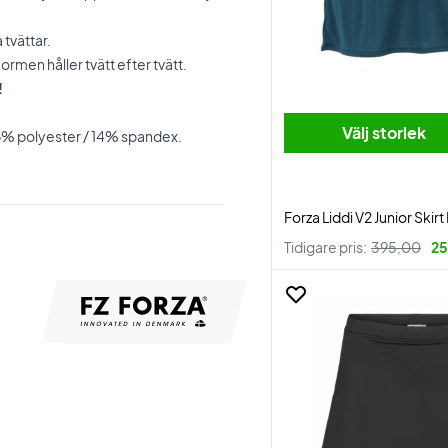
 tvättar.
men håller tvätt efter tvätt.
!
Välj storlek
86% polyester / 14% spandex.
Forza Liddi V2 Junior Skir
Tidigare pris:
395,00
25