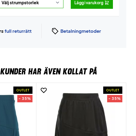
Lägg i varukorg
rs
full returrätt
Betalningmetoder
KUNDER HAR ÄVEN KOLLAT PÅ
OUTLET
OUTLET
- 35%
- 35%