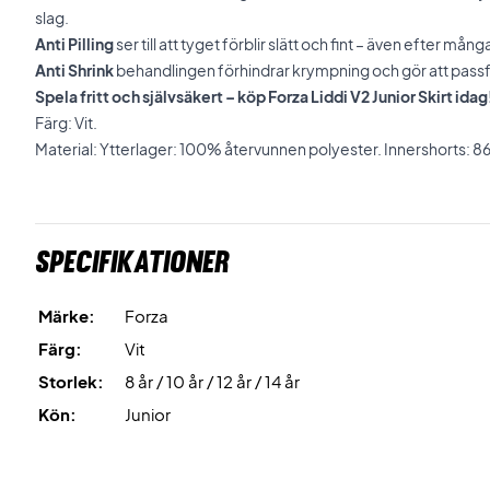
slag.
Anti Pilling
ser till att tyget förblir slätt och fint – även efter många
Anti Shrink
behandlingen förhindrar krympning och gör att passfor
Spela fritt och självsäkert – köp Forza Liddi V2 Junior Skirt idag
Färg: Vit.
Material: Ytterlager: 100% återvunnen polyester. Innershorts: 
Specifikationer
Märke:
Forza
Färg:
Vit
Storlek:
8 år / 10 år / 12 år / 14 år
Kön:
Junior