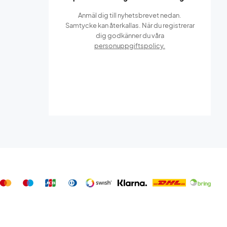
Anmäl dig till nyhetsbrevet nedan.
Samtycke kan återkallas. När du registrerar
dig godkänner du våra
personuppgiftspolicy.