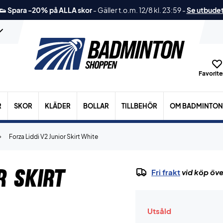
👟 Spara -20% på ALLA skor
-
Gäller t.o.m. 12/8 kl. 23:59
-
Se utbude
Favoriter
R
SKOR
KLÄDER
BOLLAR
TILLBEHÖR
OM BADMINTON
Forza Liddi V2 Junior Skirt White
r Skirt
Fri frakt
vid köp öve
Utsåld