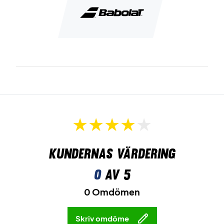
Kundernas värdering
0
av 5
0 Omdömen
Skriv omdöme