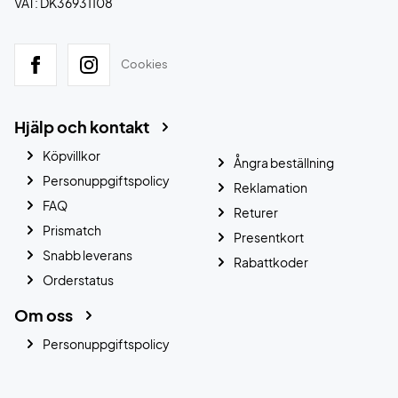
VAT: DK36931108
Cookies
Hjälp och kontakt
Köpvillkor
Ångra beställning
Personuppgiftspolicy
Reklamation
FAQ
Returer
Prismatch
Presentkort
Snabb leverans
Rabattkoder
Orderstatus
Om oss
Personuppgiftspolicy