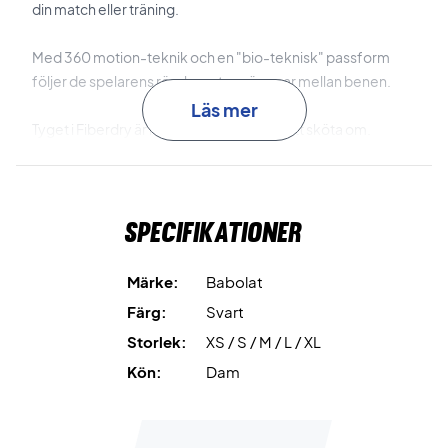
din match eller träning.
Med 360 motion-teknik och en "bio-teknisk" passform
följer de spelarens rörelser utan sömmar mellan benen.
Läs mer
Tyget i Fiberdry är lätt, mjukt och enkelt att sköta om.
Dessa träningsbyxor erbjuder stil, komfort och
rörelsefrihet - Köp dem idag!
Specifikationer
Material: 92% återvunnen polyester, 8% elastan.
Märke:
Babolat
Färg:
Svart
Storlek:
XS / S / M / L / XL
Kön:
Dam