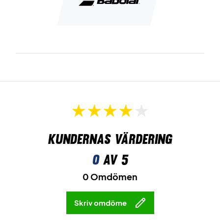
Kundernas värdering
0
av 5
0 Omdömen
Skriv omdöme