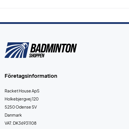
Företagsinformation
Racket House ApS
Holkebjergvej 120
5250 Odense SV
Danmark
VAT: DK36931108