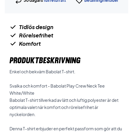
30 dagars
full returrätt
Betalningmetoder
Tidlös design
Rörelsefrihet
Komfort
PRODUKTBESKRIVNING
Enkel och bekväm Babolat T-shirt.
Svalka och komfort - Babolat Play Crew Neck Tee
White/White
Babolat T-shirt tillverkad av lätt och luftig polyester är det
optimala valet när komfort och rörelsefrihet är
nyckelorden.
Denna T-shirt erbjuder en perfekt passform som gör att du