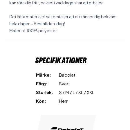
kan röra dig fritt, oavsett vad dagen har att erbjuda.
Det lätta materialet säkerställer att du känner dig bekväm
hela dagen - Beställ den idag!
Material: 100% polyester.
Specifikationer
Märke:
Babolat
Färg:
Svart
Storlek:
S / M / L / XL / XXL
Kön:
Herr