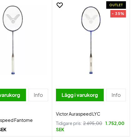
OUTLET
- 35%
 varukorg
Info
Lägg i varukorg
Info
Victor Auraspeed LYC
raspeed Fantome
Tidigare pris:
2.695,00
1.752,00
SEK
SEK