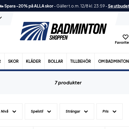
👟 Spara -20% på ALLA skor
-
Gäller t.o.m. 12/8 kl. 23:59
-
Se utbude
Favoriter
R
SKOR
KLÄDER
BOLLAR
TILLBEHÖR
OM BADMINTON
7 produkter
Nivå
Spelstil
Strängar
Pris