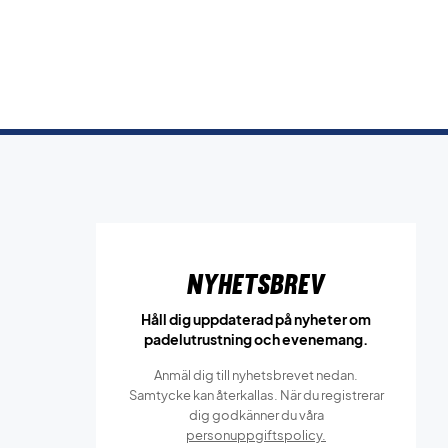
Nyhetsbrev
Håll dig uppdaterad på nyheter om
padelutrustning och evenemang.
Anmäl dig till nyhetsbrevet nedan.
Samtycke kan återkallas. När du registrerar
dig godkänner du våra
personuppgiftspolicy.