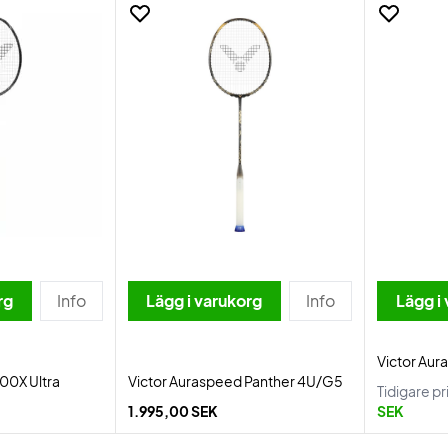
rg
Info
Lägg i varukorg
Info
Lägg i
Victor Au
00X Ultra
Victor Auraspeed Panther 4U/G5
Tidigare pr
1.995,00 SEK
SEK