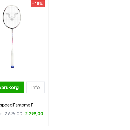
- 15%
 varukorg
Info
raspeed Fantome F
is:
2.695,00
2.299,00