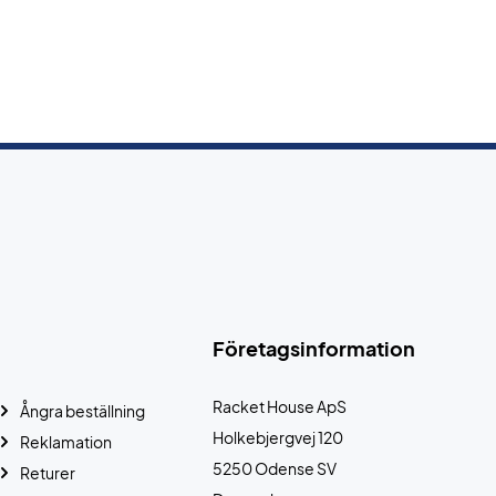
Företagsinformation
Racket House ApS
Ångra beställning
Holkebjergvej 120
Reklamation
5250 Odense SV
Returer