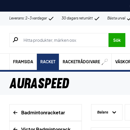
Leverans: 2-3 vardagar
30 dagars returrätt
Bästa urval
Sök efter produkter, märken osv.
Sök
FRAMSIDA
RACKET
RACKETRÅDGIVARE
VÄSKO
Auraspeed
Badmintonracketar
Balans
Victor Badmintonrack