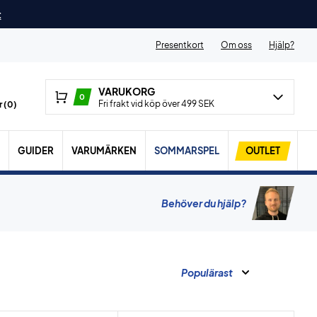
t
Presentkort
Om oss
Hjälp?
VARUKORG
0
Fri frakt vid köp över 499 SEK
 (
0
)
GUIDER
VARUMÄRKEN
SOMMARSPEL
OUTLET
Behöver du hjälp?
Populärast