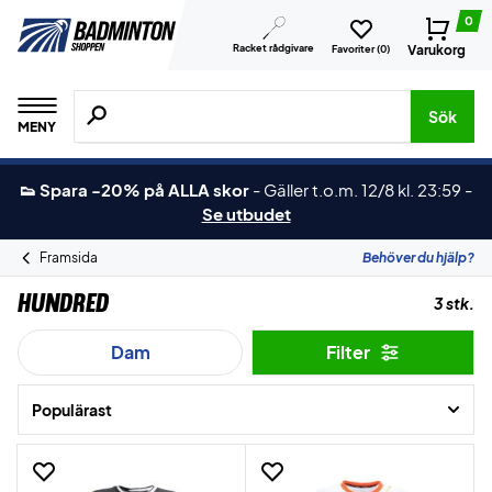
0
Racket rådgivare
Varukorg
Favoriter (
0
)
Sök efter produkter, märken osv.
Sök
MENY
👟 Spara -20% på ALLA skor
-
Gäller t.o.m. 12/8 kl. 23:59
-
Se utbudet
Framsida
Behöver du hjälp?
Hundred
3 stk.
Dam
Filter
Populärast