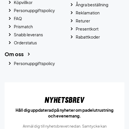
Köpvillkor
Ångra beställning
Personuppgiftspolicy
Reklamation
FAQ
Returer
Prismatch
Presentkort
Snabb leverans
Rabattkoder
Orderstatus
Om oss
Personuppgiftspolicy
Nyhetsbrev
Håll dig uppdaterad på nyheter om padelutrustning
och evenemang.
Anmäl dig till nyhetsbrevet nedan. Samtycke kan