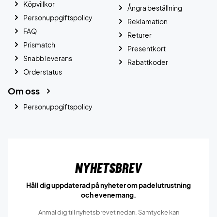
Köpvillkor
Ångra beställning
Personuppgiftspolicy
Reklamation
FAQ
Returer
Prismatch
Presentkort
Snabb leverans
Rabattkoder
Orderstatus
Om oss
Personuppgiftspolicy
Nyhetsbrev
Håll dig uppdaterad på nyheter om padelutrustning
och evenemang.
Anmäl dig till nyhetsbrevet nedan. Samtycke kan