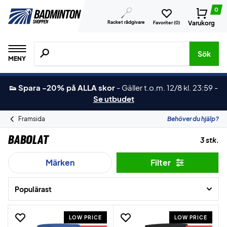
0
Racket rådgivare
Varukorg
Favoriter (
0
)
Sök efter produkter, märken osv.
Sök
MENY
👟 Spara -20% på ALLA skor
-
Gäller t.o.m. 12/8 kl. 23:59
-
Se utbudet
Framsida
Behöver du hjälp?
Babolat
3 stk.
Märken
Filter
Populärast
LOW PRICE
LOW PRICE