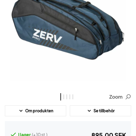
Zoom
Om produkten
Se tillbehör
895,00 SEK
I lager
(+ 10 st.)