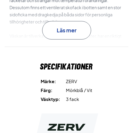
racketar och strängar mot temperaturförändringar.
Dessutom finns ett ventilerat skofack i botten samt en stor
sidoficka med dragkedja på båda sidor för personliga
tillhörigheter och tillbehör.
Läs mer
Väskan är tillverkad i slitstark 1680D polyester, har en riktigt
snygg design och kan bäras både i handen och som
ryggsäck med hjälp av de bekväma axelremmarna. Allt som
allt en komplett lösning för kvalitetsmedvetna spelare – till
Specifikationer
ett riktigt bra pris!
Klar för träning och tävling – köp din ZERV
Märke:
ZERV
badmintonväska idag!
Färg:
Mörkblå / Vit
Färg: Blå och svart med vita detaljer.
Väsktyp:
3 fack
Material: 1680D polyester.
Mått: 74 x 30 x 30 cm.