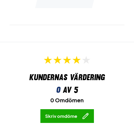
Kundernas värdering
0
av 5
0 Omdömen
Skriv omdöme