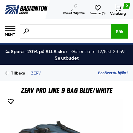
0
Racket rådgivare
Varukorg
Favoriter (
0
)
Sök efter produkter, märken osv.
Sök
MENY
👟 Spara -20% på ALLA skor
-
Gäller t.o.m. 12/8 kl. 23:59
-
Se utbudet
|
Behöver du hjälp?
Tillbaka
ZERV
ZERV Pro Line 9 Bag Blue/White