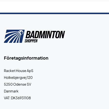
Företagsinformation
Racket House ApS
Holkebjergvej 120
5250 Odense SV
Danmark
VAT: DK36931108