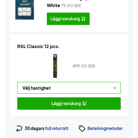
White
79,00
SEK
Lägg i varukorg
RSL Classic 12 pcs.
499,00
SEK
Lägg i varukorg
30 dagars
full returrätt
Betalningmetoder