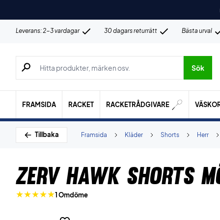
Leverans: 2-3 vardagar
30 dagars returrätt
Bästa urval
Sök efter produkter, märken osv.
Sök
FRAMSIDA
RACKET
RACKETRÅDGIVARE
VÄSKO
Tillbaka
Framsida
Kläder
Shorts
Herr
ZERV Hawk Shorts M
1 Omdöme