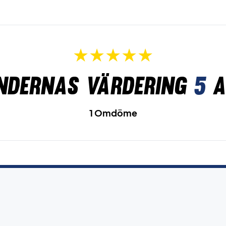
ndernas värdering
5
a
1 Omdöme