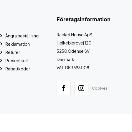
Företagsinformation
Racket House ApS
Ångra beställning
Holkebjergvej 120
Reklamation
5250 Odense SV
Returer
Danmark
Presentkort
VAT: DK36931108
Rabattkoder
Cookies