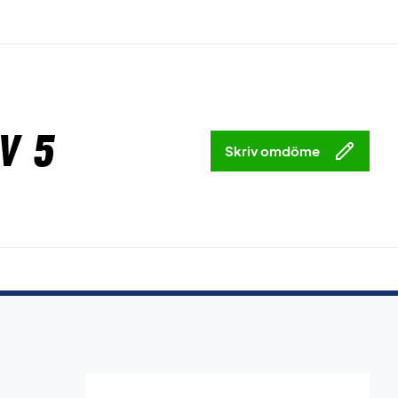
v 5
Skriv omdöme