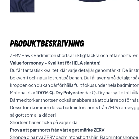
PRODUKTBESKRIVNING
ZERV Hawk Badminton shorts är riktigt läckra och lätta shorts i e
Value for money - Kvalitet för HELA slanten!
Du får fantastisk kvalitet, där varje detalj är genomtänkt. De är st
bekvämt och naturligt runt på banan. Du får även små detaljer så 
kroppen och du kan därför hålla fullt fokus under hela badmint
Materialet är
100% Q-Dry Polyester
där Q-Dry har syftet at hål
Därmed torkar shortsen också snabbare så att du är redo för nä
Dessutom kommer dessa badmintonshorts från ZERV i en snygg m
så gott som alla kläder!
Shortsen har en ficka på varje sida.
Prova ett par shorts från vårt eget märke ZERV
Shoppa dina nya ZERV badmintonshorts här i Badmintonshoppen o