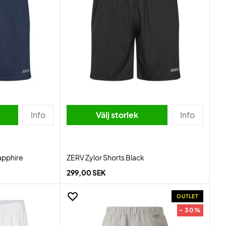
Info
Välj storlek
Info
apphire
ZERV Zylor Shorts Black
299,00 SEK
OUTLET
- 30%