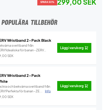
299,00 SEK
SPARA 50%
POPULÄRA TILLBEHÖR
ERV Wristband 2-Pack Black
ekväma svettband från
Lägg i varukorg
ERV!Idealiska för banan - ZERV
ristban...
Info
9,00
SEK
ERV Wristband 2-Pack
hite
Lägg i varukorg
äckra och bekväma svettband från
ERV!Perfekta för banan - ZE...
Info
9,00
SEK