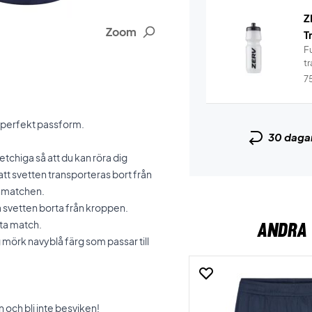
Z
Zoom
T
Fu
tr
7
n perfekt passform.
30 daga
retchiga så att du kan röra dig
att svetten transporteras bort från
onmatchen.
la svetten borta från kroppen.
sta match.
ANDRA 
örk navyblå färg som passar till
ch bli inte besviken!