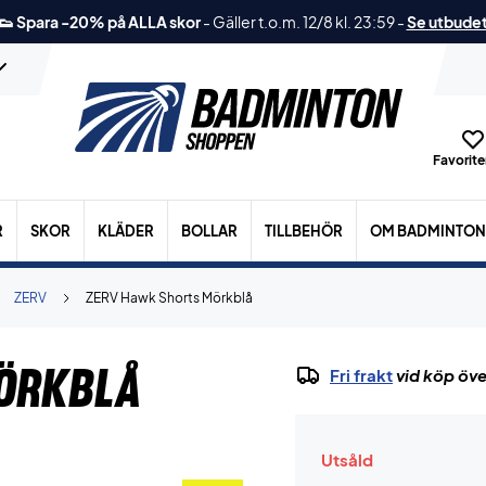
👟 Spara -20% på ALLA skor
-
Gäller t.o.m. 12/8 kl. 23:59
-
Se utbude
Favoriter
R
SKOR
KLÄDER
BOLLAR
TILLBEHÖR
OM BADMINTON
ZERV
ZERV Hawk Shorts Mörkblå
örkblå
Fri frakt
vid köp öve
Utsåld