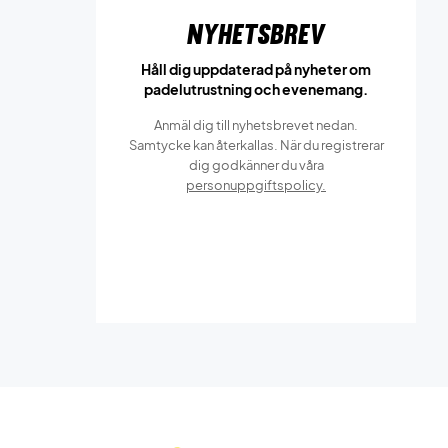
Nyhetsbrev
Håll dig uppdaterad på nyheter om
padelutrustning och evenemang.
Anmäl dig till nyhetsbrevet nedan.
Samtycke kan återkallas. När du registrerar
dig godkänner du våra
personuppgiftspolicy.