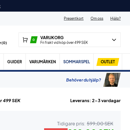
t
Presentkort
Om oss
Hjälp?
VARUKORG
0
Fri frakt vid köp över 499 SEK
 (
0
)
GUIDER
VARUMÄRKEN
SOMMARSPEL
OUTLET
Behöver du hjälp?
r 499 SEK
Leverans: 2-3 vardagar
Tidigare pris:
599,00 SEK