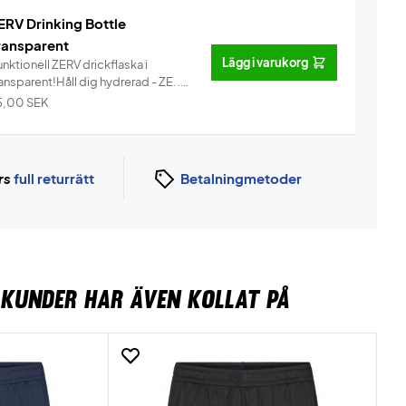
ERV Drinking Bottle
ransparent
Lägg i varukorg
nktionell ZERV drickflaska i
ansparent!Håll dig hydrerad - ZE...
Info
5,00
SEK
rs
full returrätt
Betalningmetoder
KUNDER HAR ÄVEN KOLLAT PÅ