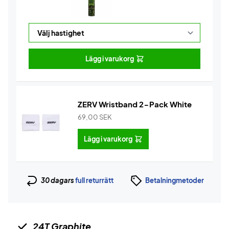
Lägg i varukorg
ZERV Wristband 2-Pack White
69,00
SEK
Lägg i varukorg
30 dagars
full returrätt
Betalningmetoder
24T Graphite