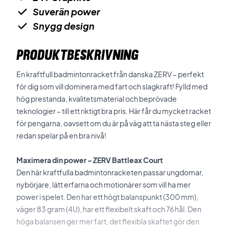
Suverän power
Snygg design
PRODUKTBESKRIVNING
En kraftfull badmintonracket från danska ZERV – perfekt
för dig som vill dominera med fart och slagkraft! Fylld med
hög prestanda, kvalitetsmaterial och beprövade
teknologier – till ett riktigt bra pris. Här får du mycket racket
för pengarna, oavsett om du är på väg att ta nästa steg eller
redan spelar på en bra nivå!
Maximera din power – ZERV Battleax Court
Den här kraftfulla badmintonracketen passar ungdomar,
nybörjare, lätt erfarna och motionärer som vill ha mer
power i spelet. Den har ett högt balanspunkt (300 mm),
väger 83 gram (4U), har ett flexibelt skaft och 76 hål. Den
höga balansen ger mer fart, det flexibla skaftet gör den