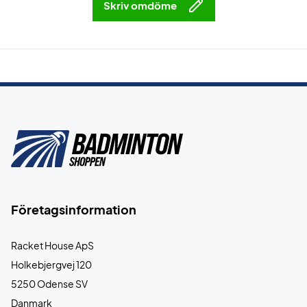
Skriv omdöme
Företagsinformation
Racket House ApS
Holkebjergvej 120
5250 Odense SV
Danmark