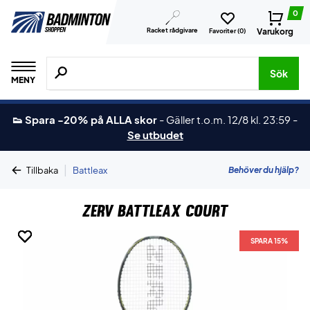
0
Racket rådgivare
Varukorg
Favoriter (
0
)
Sök efter produkter, märken osv.
Sök
MENY
👟 Spara -20% på ALLA skor
-
Gäller t.o.m. 12/8 kl. 23:59
-
Se utbudet
|
Behöver du hjälp?
Tillbaka
Battleax
ZERV Battleax Court
SPARA 15%
SPARA 15%
SPARA 15%
SPARA 15%