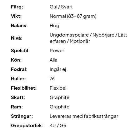
Dansk design med fart och kraft – köp din ZERV-racket
Färg:
Gul / Svart
idag!
Vikt:
Normal (83-87 gram)
OBS:
Levereras med fabrikssträngning. Vi
Balans:
Hög
rekommenderar att du väljer professionell strängning för
Ungdomsspelare / Nybörjare / Lätt
bästa spelupplevelse.
Nivå:
erfaren / Motionär
Spelstil:
Power
Experttips:
Vi rekommenderar Ashaway Zymax 68 TX med
10,5 kg i hårdhet.
Kön:
Alla
Fodral:
Ingår ej
Levereras
utan fodral
.
Huller:
76
Flexibilitet:
Flexibel
Skaft:
Graphite
Ram:
Graphite
Strängar:
Levereras med fabrikssträngar
Greppstorlek:
4U / G5