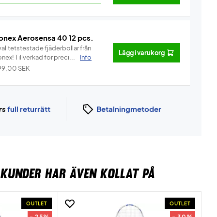
onex Aerosensa 40 12 pcs.
alitetstestade fjäderbollar från
Lägg i varukorg
Yonex! Tillverkad för preci...
Info
99,00
SEK
rs
full returrätt
Betalningmetoder
KUNDER HAR ÄVEN KOLLAT PÅ
OUTLET
OUTLET
- 25%
- 30%