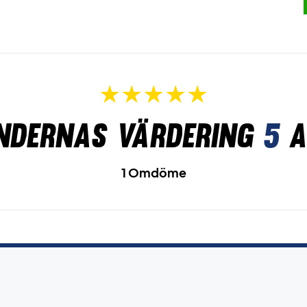
ndernas värdering
5
a
1 Omdöme