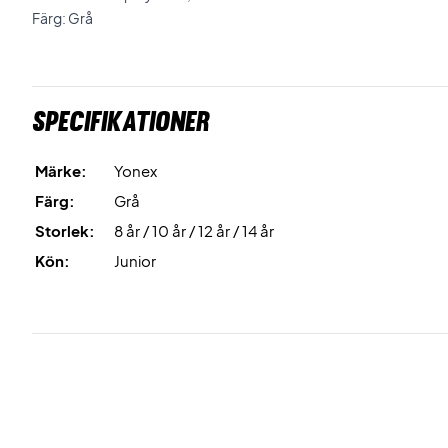
Färg: Grå
Specifikationer
Märke:
Yonex
Färg:
Grå
Storlek:
8 år / 10 år / 12 år / 14 år
Kön:
Junior