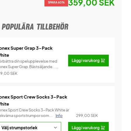
359,00 SEK
SPARA 60%
POPULÄRA TILLBEHÖR
onex Super Grap 3-Pack
hite
Lägg i varukorg
örbättra din spelupplevelse med
onex Super Grap.Bästsäljande...
Info
29,00
SEK
onex Sport Crew Socks 3-Pack
hite
onex Sport Crew Socks 3-Pack White är
ekväma sportstrumpor som...
Info
299,00
SEK
Lägg i varukorg