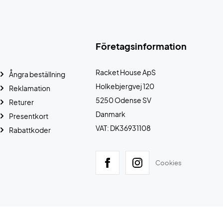
Företagsinformation
Racket House ApS
Ångra beställning
Holkebjergvej 120
Reklamation
5250 Odense SV
Returer
Danmark
Presentkort
VAT: DK36931108
Rabattkoder
Cookies