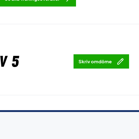
v 5
Skriv omdöme