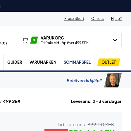
t
Presentkort
Om oss
Hjälp?
VARUKORG
0
Fri frakt vid köp över 499 SEK
 (
0
)
GUIDER
VARUMÄRKEN
SOMMARSPEL
OUTLET
Behöver du hjälp?
r 499 SEK
Leverans: 2-3 vardagar
Tidigare pris:
899,00 SEK