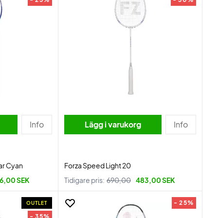
Info
Lägg i varukorg
Info
ar Cyan
Forza Speed Light 20
6,00 SEK
Tidigare pris:
690,00
483,00 SEK
- 25%
OUTLET
- 35%