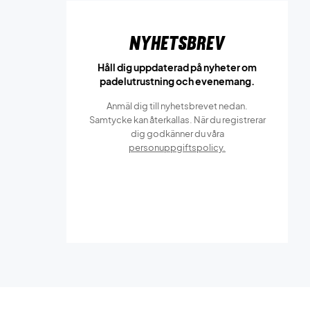
Nyhetsbrev
Håll dig uppdaterad på nyheter om
padelutrustning och evenemang.
Anmäl dig till nyhetsbrevet nedan.
Samtycke kan återkallas. När du registrerar
dig godkänner du våra
personuppgiftspolicy.