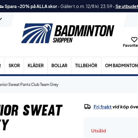
👟 Spara -20% på ALLA skor
-
Gäller t.o.m. 12/8 kl. 23:59
-
Se utbude
Favoriter
R
SKOR
KLÄDER
BOLLAR
TILLBEHÖR
OM BADMINTON
nior Sweat Pants Club Team Grey
ior Sweat
Fri frakt
vid köp öve
ey
Utsåld