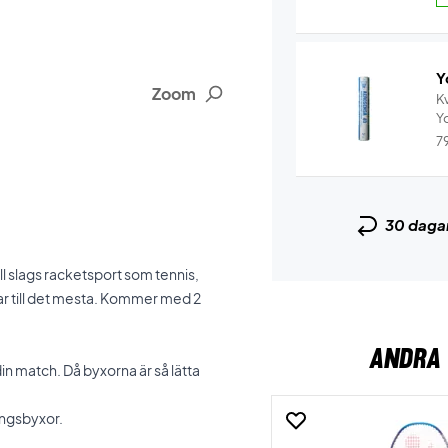
Y
Zoom
Kv
7
30 daga
l slags racketsport som tennis,
ar till det mesta. Kommer med 2
ANDRA 
in match. Då byxorna är så lätta
ingsbyxor.