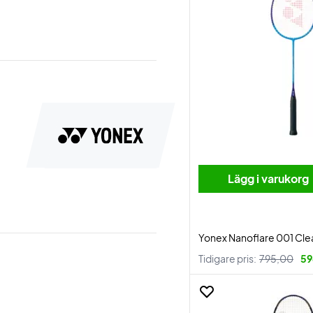
Lägg i varukorg
Yonex Nanoflare 001 Cle
Tidigare pris:
795,00
59