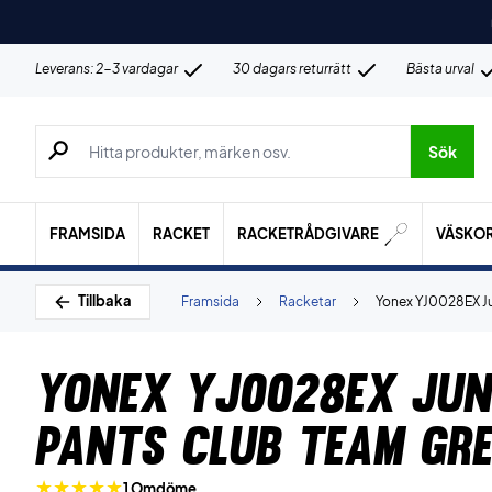
Leverans: 2-3 vardagar
30 dagars returrätt
Bästa urval
Sök efter produkter, märken osv.
Sök
FRAMSIDA
RACKET
RACKETRÅDGIVARE
VÄSKO
Tillbaka
Framsida
Racketar
Yonex YJ0028EX Ju
Yonex YJ0028EX Jun
Pants Club Team Gr
1 Omdöme