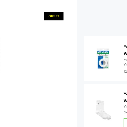
OUTLET
Y
W
F
Y
1
Y
W
Y
b