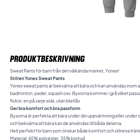
PRODUKTBESKRIVNING
Sweat Pants för barn från det välkända märket, Yonex!
Stilren Yonex Sweat Pants
Yonex sweat pants är bekväma att bära och kan användas inom al
badminton, padel, squash osv. Byxorna kommer i grå vilket pass
fickor, en på varje sida, utan blixtlås.
Ger bra komfort och bra passform
Byxorna är perfekta att bära under din uppvärmning eller under d
och bekväma att bära kan de användas till båda delarna.
Helt perfekt för barn som önskar både komfort och stilrena trän
Material: 65% polyester, 35% bomull