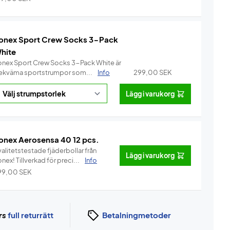
onex Sport Crew Socks 3-Pack
hite
onex Sport Crew Socks 3-Pack White är
ekväma sportstrumpor som...
Info
299,00
SEK
Lägg i varukorg
onex Aerosensa 40 12 pcs.
alitetstestade fjäderbollar från
Lägg i varukorg
Yonex! Tillverkad för preci...
Info
99,00
SEK
rs
full returrätt
Betalningmetoder