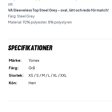
stil.
VA Sleeveless Top Steel Grey – sval, lätt och redo för match!
Färg: Steel Grey
Material: 92% polyester, 8% polystyren
Specifikationer
Märke:
Yonex
Färg:
Grå
Storlek:
XS / S / M / L / XL / XXL
Kön:
Herr