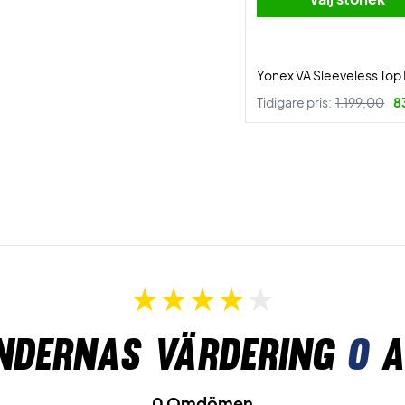
Yonex VA Sleeveless Top
Tidigare pris:
1.199,00
8
ndernas värdering
0
a
0 Omdömen