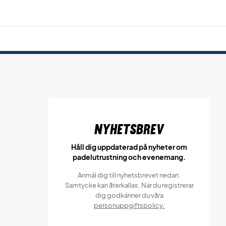
Nyhetsbrev
Håll dig uppdaterad på nyheter om
padelutrustning och evenemang.
Anmäl dig till nyhetsbrevet nedan.
Samtycke kan återkallas. När du registrerar
dig godkänner du våra
personuppgiftspolicy.