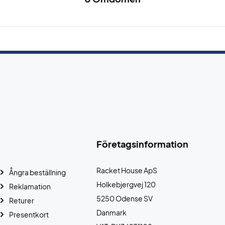
Företagsinformation
Racket House ApS
Ångra beställning
Holkebjergvej 120
Reklamation
5250 Odense SV
Returer
Danmark
Presentkort