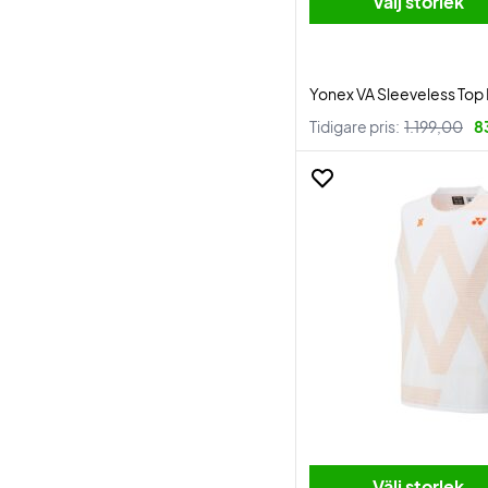
Välj storlek
Yonex VA Sleeveless Top
Tidigare pris:
1.199,00
8
Välj storlek