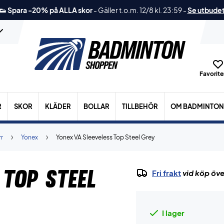
👟 Spara -20% på ALLA skor
-
Gäller t.o.m. 12/8 kl. 23:59
-
Se utbude
Favoriter
R
SKOR
KLÄDER
BOLLAR
TILLBEHÖR
OM BADMINTON
r
Yonex
Yonex VA Sleeveless Top Steel Grey
 Top Steel
Fri frakt
vid köp öve
I lager