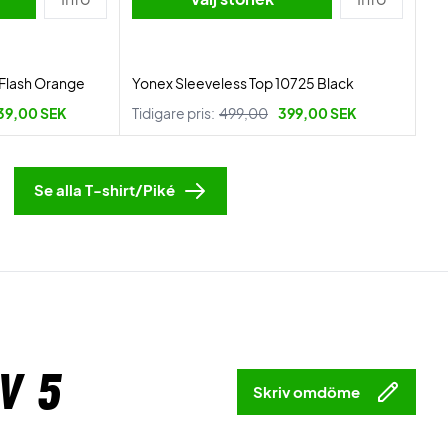
 Flash Orange
Yonex Sleeveless Top 10725 Black
39,00 SEK
Tidigare pris:
499,00
399,00 SEK
Se alla T-shirt/Piké
v 5
Skriv omdöme