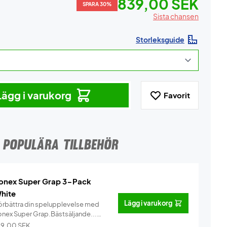
839,00 SEK
SPARA 30%
Sista chansen
Storleksguide
Lägg i varukorg
Favorit
POPULÄRA TILLBEHÖR
onex Super Grap 3-Pack
hite
Lägg i varukorg
örbättra din spelupplevelse med
onex Super Grap.Bästsäljande...
Info
29,00
SEK