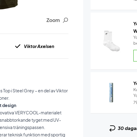
Zoom
Y
W
Y
b
Viktor Axelsen
Y
Kv
op i Steel Grey – en del av Viktor
oner.
7
nt design
innovativa VERYCOOL-materialet
et snabbtorkande tyget med UV-
ntensiva träningspassen.
30 daga
rar teknisk funktion med sportig