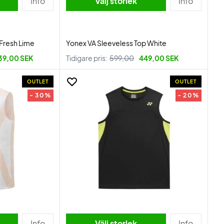
Info
Välj storlek
Info
 Fresh Lime
Yonex VA Sleeveless Top White
39,00 SEK
Tidigare pris:
599,00
449,00 SEK
OUTLET
OUTLET
- 30%
- 20%
Info
Välj storlek
Info