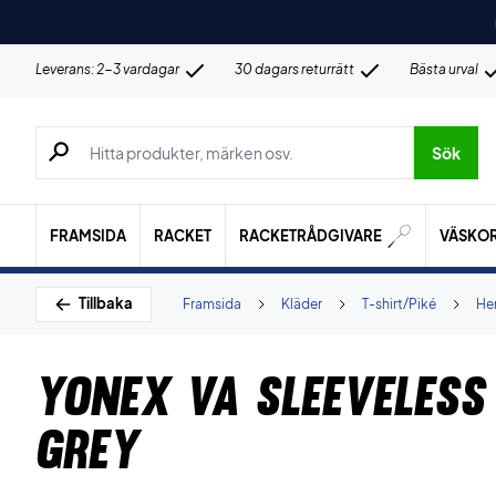
Leverans: 2-3 vardagar
30 dagars returrätt
Bästa urval
Sök efter produkter, märken osv.
Sök
FRAMSIDA
RACKET
RACKETRÅDGIVARE
VÄSKO
Tillbaka
Framsida
Kläder
T-shirt/Piké
Her
Yonex VA Sleeveless
Grey