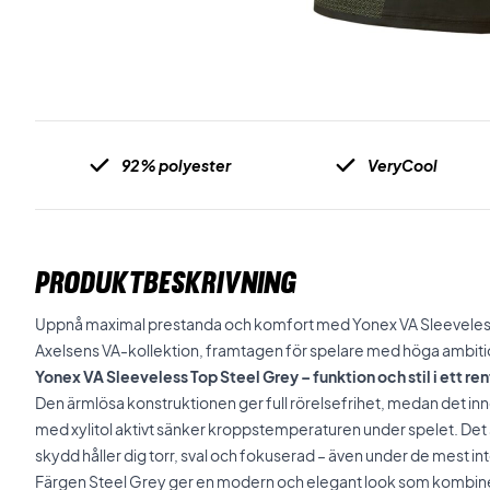
92% polyester
VeryCool
PRODUKTBESKRIVNING
Uppnå maximal prestanda och komfort med Yonex VA Sleeveless T
Axelsens VA-kollektion, framtagen för spelare med höga ambiti
Yonex VA Sleeveless Top Steel Grey – funktion och stil i ett re
Den ärmlösa konstruktionen ger full rörelsefrihet, medan det 
med xylitol aktivt sänker kroppstemperaturen under spelet. D
skydd håller dig torr, sval och fokuserad – även under de mest i
Färgen Steel Grey ger en modern och elegant look som kombine