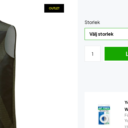
OUTLET
Storlek
Y
W
F
Y
1