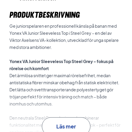
PRODUKTBESKRIVNING
Ge juniorspelaren en professionell känsla på banan med
Yonex VA Junior Sleeveless Top i Steel Grey – en del av
Viktor Axelsens VA-kollektion, utvecklad för unga spelare
med stora ambitioner.
Yonex VA Junior Sleeveless Top Steel Grey – fokus på
rörelse och komfort
Det ärmlösa snittet ger maximal rörelsefrihet, medan
antistatiska fibrer minskar obehag från statisk elektricitet.
Det lätta och svetttransporterande polyestertyget gör
tröjan perfekt för intensiv träning och match – både
inomhus och utomhus.
Den neutrala Steel Grey-designen kombinerar
funktionalitet med en skarp och modern look – perfekt för
Läs mer