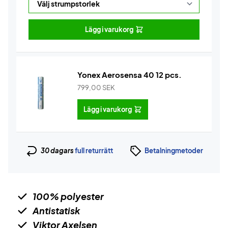
Lägg i varukorg
Yonex Aerosensa 40 12 pcs.
799,00
SEK
Lägg i varukorg
30 dagars
full returrätt
Betalningmetoder
100% polyester
Antistatisk
Viktor Axelsen