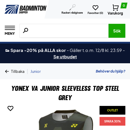
0
Racket rådgivare
Varukorg
Favoriter (
0
)
Sök efter produkter, märken osv.
Sök
MENY
👟 Spara -20% på ALLA skor
-
Gäller t.o.m. 12/8 kl. 23:59
-
Se utbudet
|
Behöver du hjälp?
Tillbaka
Junior
Yonex VA Junior Sleeveless Top Steel
Grey
OUTLET
OUTLET
SPARA 30%
SPARA 30%