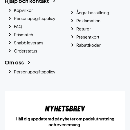
Hjälp och kontakt
Köpvillkor
Ångra beställning
Personuppgiftspolicy
Reklamation
FAQ
Returer
Prismatch
Presentkort
Snabb leverans
Rabattkoder
Orderstatus
Om oss
Personuppgiftspolicy
Nyhetsbrev
Håll dig uppdaterad på nyheter om padelutrustning
och evenemang.