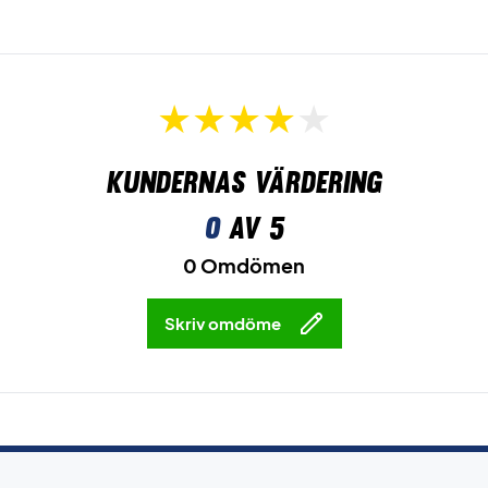
Kundernas värdering
0
av 5
0 Omdömen
Skriv omdöme