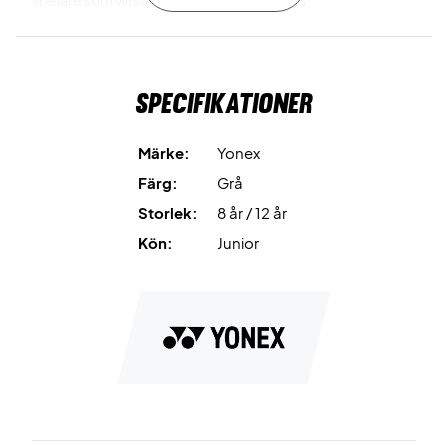
spelare som vill sticka ut med stil och fokus.
VA Junior Sleeveless – spela som ett proffs!
Färg: Steel Grey
Specifikationer
Material: 100% polyester
Märke:
Yonex
Färg:
Grå
Storlek:
8 år / 12 år
Kön:
Junior