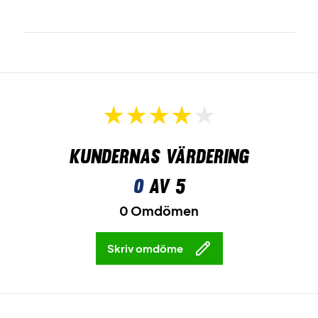
Kundernas värdering
0
av 5
0 Omdömen
Skriv omdöme