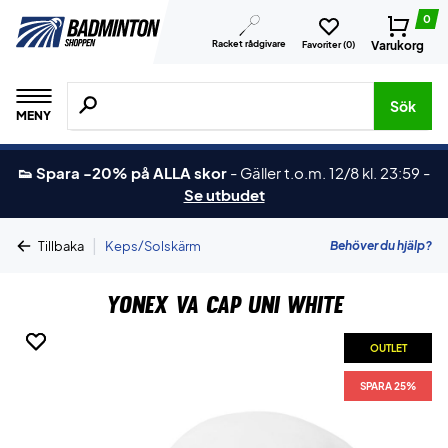
0
Racket rådgivare
Varukorg
Favoriter (
0
)
Sök efter produkter, märken osv.
Sök
MENY
👟 Spara -20% på ALLA skor
-
Gäller t.o.m. 12/8 kl. 23:59
-
Se utbudet
|
Behöver du hjälp?
Tillbaka
Keps/Solskärm
Yonex VA Cap Uni White
OUTLET
OUTLET
SPARA 25%
SPARA 25%