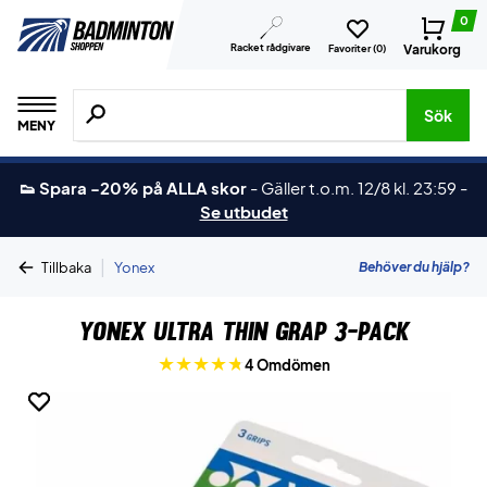
0
Racket rådgivare
Varukorg
Favoriter (
0
)
Sök efter produkter, märken osv.
Sök
MENY
👟 Spara -20% på ALLA skor
-
Gäller t.o.m. 12/8 kl. 23:59
-
Se utbudet
|
Behöver du hjälp?
Tillbaka
Yonex
Yonex Ultra Thin Grap 3-pack
4 Omdömen