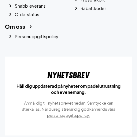
Snabb leverans
Rabattkoder
Orderstatus
Om oss
Personuppgiftspolicy
Nyhetsbrev
Håll dig uppdaterad på nyheter om padelutrustning
och evenemang.
Anmäl dig till nyhetsbrevet nedan. Samtycke kan
återkallas. När du registrerar dig godkänner du våra
personuppgiftspolicy.