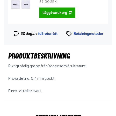
69,00
SEK
Lägg i varukorg
30 dagars
full returrätt
Betalningmetoder
PRODUKTBESKRIVNING
Riktigt härlig grepp från Yonex som är ultratunt!
Prova det nu. 0,4 mm tjockt.
Finns i vitt eller svart.