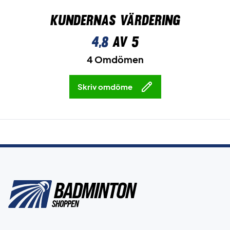
Kundernas värdering
4,8
av 5
4 Omdömen
Skriv omdöme