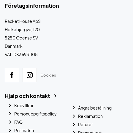
Företagsinformation
Racket House ApS
Holkebjergvej 120
5250 Odense SV
Danmark
VAT: DK36931108
Cookies
Hjälp och kontakt
Köpvillkor
Ångra beställning
Personuppgiftspolicy
Reklamation
FAQ
Returer
Prismatch
Presentkort