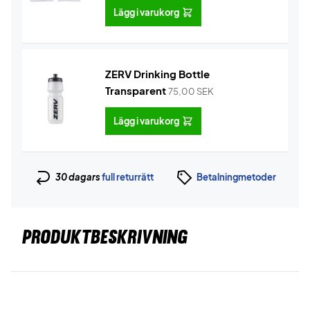
Lägg i varukorg
ZERV Drinking Bottle
Transparent
75,00
SEK
Lägg i varukorg
30 dagars
full returrätt
Betalningmetoder
PRODUKTBESKRIVNING