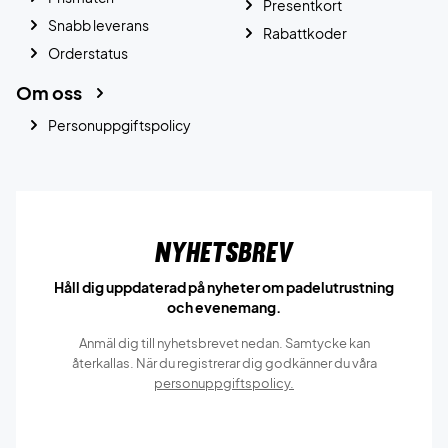
Presentkort
Snabb leverans
Rabattkoder
Orderstatus
Om oss
Personuppgiftspolicy
Nyhetsbrev
Håll dig uppdaterad på nyheter om padelutrustning
och evenemang.
Anmäl dig till nyhetsbrevet nedan. Samtycke kan
återkallas. När du registrerar dig godkänner du våra
personuppgiftspolicy.