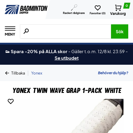
0
Racket rådgivare
Varukorg
Favoriter (
0
)
Sök efter produkter, märken osv.
Sök
MENY
👟 Spara -20% på ALLA skor
-
Gäller t.o.m. 12/8 kl. 23:59
-
Se utbudet
|
Behöver du hjälp?
Tillbaka
Yonex
Yonex Twin Wave Grap 1-Pack White