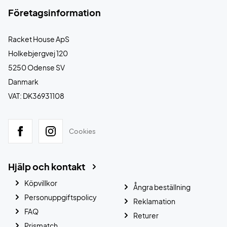
Företagsinformation
Racket House ApS
Holkebjergvej 120
5250 Odense SV
Danmark
VAT: DK36931108
Cookies
Hjälp och kontakt
Köpvillkor
Ångra beställning
Personuppgiftspolicy
Reklamation
FAQ
Returer
Prismatch