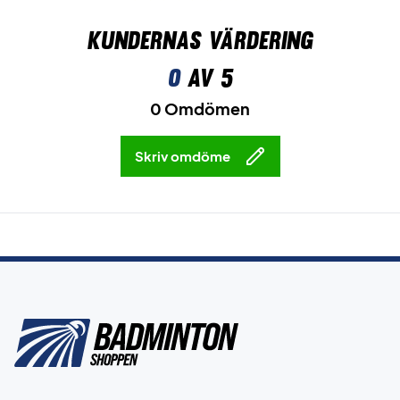
Kundernas värdering
0
av 5
0 Omdömen
Skriv omdöme